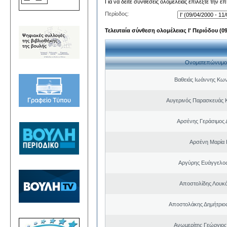
Για να δείτε συνθέσεις ολομέλειας επιλέξτε την ε
Περίοδος:
Τελευταία σύνθεση ολομέλειας Ι' Περιόδου (09/
Ονοματεπώνυμο
Βαθειάς Ιωάννης Κων
Αυγερινός Παρασκευάς 
Αρσένης Γεράσιμος 
Αρσένη Μαρία 
Αργύρης Ευάγγελο
Αποστολίδης Λουκ
Αποστολάκης Δημήτριο
Ανωμερίτης Γεώργιος