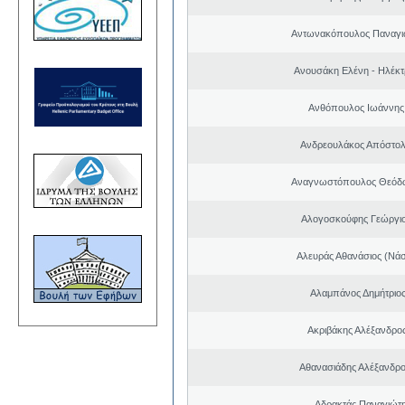
Αντωνακόπουλος Παναγι
Ανουσάκη Ελένη - Ηλέκ
Ανθόπουλος Ιωάννης
Ανδρεουλάκος Απόστολ
Αναγνωστόπουλος Θεόδω
Αλογοσκούφης Γεώργι
Αλευράς Αθανάσιος (Νάσ
Αλαμπάνος Δημήτριο
Ακριβάκης Αλέξανδρος
Αθανασιάδης Αλέξανδρ
Αδρακτάς Παναγιώτ