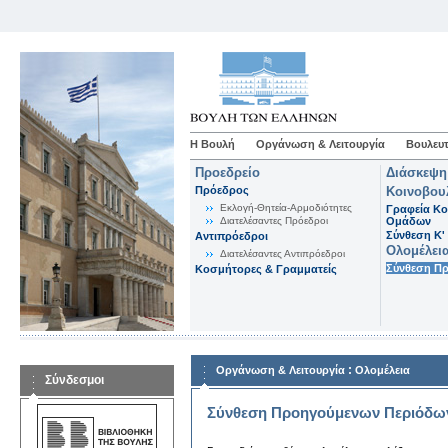
Η Βουλή
Οργάνωση & Λειτουργία
Βουλευτ
Προεδρείο
Διάσκεψη
Πρόεδρος
Κοινοβου
Εκλογή-Θητεία-Αρμοδιότητες
Γραφεία Κο
Διατελέσαντες Πρόεδροι
Ομάδων
Σύνθεση K'
Αντιπρόεδροι
Ολομέλει
Διατελέσαντες Αντιπρόεδροι
Σύνθεση Π
Κοσμήτορες & Γραμματείς
:
Οργάνωση & Λειτουργία
Ολομέλεια
Σύνδεσμοι
Σύνθεση Προηγούμενων Περιόδω