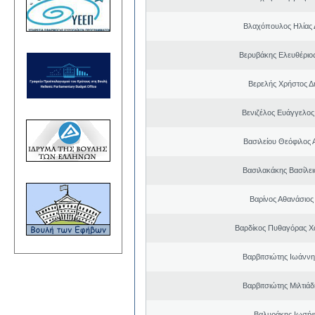
Βλαχόπουλος Ηλίας 
Βερυβάκης Ελευθέριος
Βερελής Χρήστος Δ
Βενιζέλος Ευάγγελος
Βασιλείου Θεόφιλος 
Βασιλακάκης Βασίλει
Βαρίνος Αθανάσιος
Βαρδίκος Πυθαγόρας 
Βαρβιτσιώτης Ιωάννη
Βαρβιτσιώτης Μιλτιά
Βαλυράκης Ιωσήφ