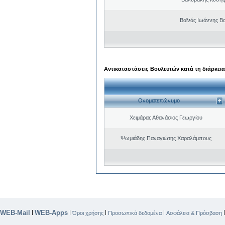
Βαϊνάς Ιωάννης Βα
Αντικαταστάσεις Βουλευτών κατά τη διάρκεια
Ονοματεπώνυμο
Χειμάρας Αθανάσιος Γεωργίου
Ψωμιάδης Παναγιώτης Χαραλάμπους
WEB-Mail
WEB-Apps
|
|
|
|
Όροι χρήσης
Προσωπικά δεδομένα
Ασφάλεια & Πρόσβαση