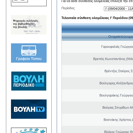
Για να δείτε συνθέσεις ολομέλειας επιλέξτε την ε
Περίοδος:
Τελευταία σύνθεση ολομέλειας Ι' Περιόδου (09/
Ονοματεπώνυμο
Γαρουφαλιάς Γεώργιος
Βρεττός Κωνσταντίνος (Ντί
Βρέντζος Σταύρος 
Βούλγαρης Αλέξανδρο
Βουλγαράκης Γεώργιο
Βούγιας Σπυρίδων Α
Βοσνάκης Χρήστος 
Βλάχος Γεώργιος 