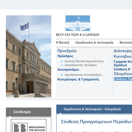
Η Βουλή
Οργάνωση & Λειτουργία
Βουλευτ
Προεδρείο
Διάσκεψη
Πρόεδρος
Κοινοβου
Εκλογή-Θητεία-Αρμοδιότητες
Γραφεία Κο
Διατελέσαντες Πρόεδροι
Ομάδων
Σύνθεση K'
Αντιπρόεδροι
Ολομέλει
Διατελέσαντες Αντιπρόεδροι
Σύνθεση Π
Κοσμήτορες & Γραμματείς
:
Οργάνωση & Λειτουργία
Ολομέλεια
Σύνδεσμοι
Σύνθεση Προηγούμενων Περιόδω