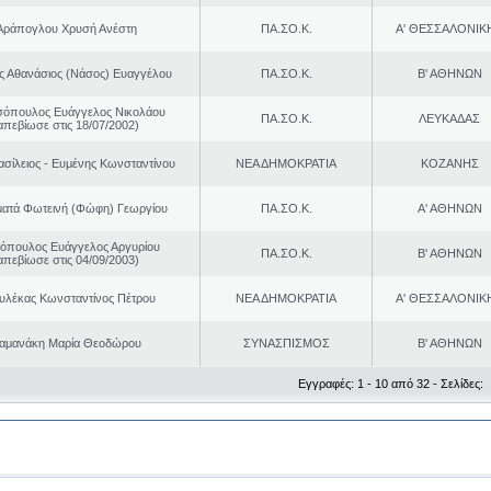
Αράπογλου Χρυσή Ανέστη
ΠΑ.ΣΟ.Κ.
Α' ΘΕΣΣΑΛΟΝΙΚ
ς Αθανάσιος (Νάσος) Ευαγγέλου
ΠΑ.ΣΟ.Κ.
Β' ΑΘΗΝΩΝ
όπουλος Ευάγγελος Νικολάου
ΠΑ.ΣΟ.Κ.
ΛΕΥΚΑΔΑΣ
απεβίωσε στις 18/07/2002)
ασίλειος - Ευμένης Κωνσταντίνου
ΝΕΑ ΔΗΜΟΚΡΑΤΙΑ
ΚΟΖΑΝΗΣ
ματά Φωτεινή (Φώφη) Γεωργίου
ΠΑ.ΣΟ.Κ.
Α' ΑΘΗΝΩΝ
νόπουλος Ευάγγελος Αργυρίου
ΠΑ.ΣΟ.Κ.
Β' ΑΘΗΝΩΝ
απεβίωσε στις 04/09/2003)
ουλέκας Κωνσταντίνος Πέτρου
ΝΕΑ ΔΗΜΟΚΡΑΤΙΑ
Α' ΘΕΣΣΑΛΟΝΙΚ
αμανάκη Μαρία Θεοδώρου
ΣΥΝΑΣΠΙΣΜΟΣ
Β' ΑΘΗΝΩΝ
Εγγραφές: 1 - 10 από 32 - Σελίδες: