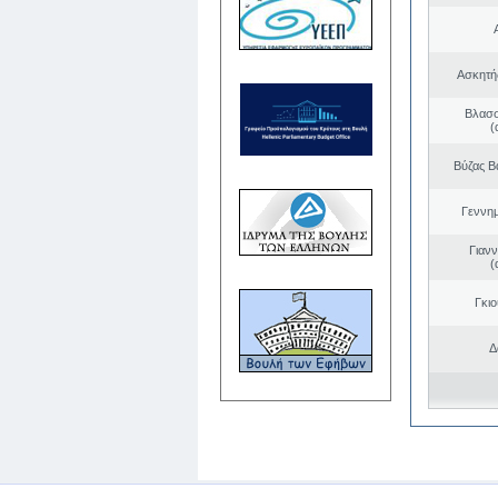
Ασκητή
Βλασσ
(
Βύζας Β
Γεννη
Γιαν
(
Γκι
Δ