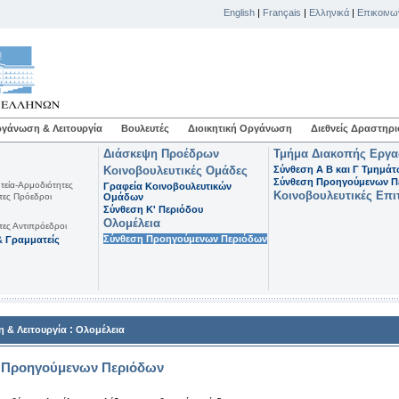
English
|
Français
|
Ελληνικά
|
Επικοινω
γάνωση & Λειτουργία
Βουλευτές
Διοικητική Οργάνωση
Διεθνείς Δραστηρι
Διάσκεψη Προέδρων
Τμήμα Διακοπής Εργ
Κοινοβουλευτικές Ομάδες
Σύνθεση Α Β και Γ Τμημά
Σύνθεση Προηγούμενων Π
τεία-Αρμοδιότητες
Γραφεία Κοινοβουλευτικών
Κοινοβουλευτικές Επι
τες Πρόεδροι
Ομάδων
Σύνθεση K' Περιόδου
Ολομέλεια
τες Αντιπρόεδροι
Σύνθεση Προηγούμενων Περιόδων
 Γραμματείς
:
 & Λειτουργία
Ολομέλεια
 Προηγούμενων Περιόδων