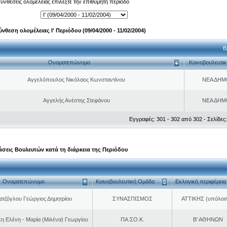
 συνθέσεις ολομέλειας επιλέξτε την επιθυμητή περίοδο
ύνθεση ολομέλειας Ι' Περιόδου (09/04/2000 - 11/02/2004)
Β
Ονοματεπώνυμο
Κοινοβουλευτι
Αγγελόπουλος Νικόλαος Κωνσταντίνου
ΝΕΑ ΔΗΜ
Αγγελής Ανέστης Στεφάνου
ΝΕΑ ΔΗΜ
Εγγραφές: 301 - 302 από 302 - Σελίδες:
σεις Βουλευτών κατά τη διάρκεια της Περιόδου
Ονοματεπώνυμο
Κοινοβουλευτική Ομάδα
Εκλογική περιφέρεια
τζόγλου Γεώργιος Δημητρίου
ΣΥΝΑΣΠΙΣΜΟΣ
ΑΤΤΙΚΗΣ (υπόλοι
η Ελένη - Μαρία (Μιλένα) Γεωργίου
ΠΑ.ΣΟ.Κ.
Β' ΑΘΗΝΩΝ