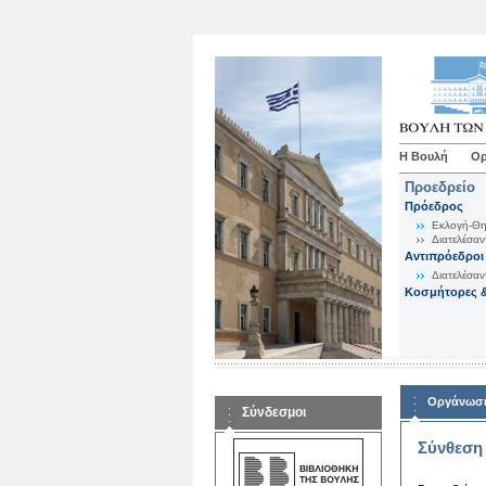
Η Βουλή
Ορ
Προεδρείο
Πρόεδρος
Εκλογή-Θη
Διατελέσαν
Αντιπρόεδροι
Διατελέσαν
Κοσμήτορες &
Οργάνωση
Σύνδεσμοι
Σύνθεση