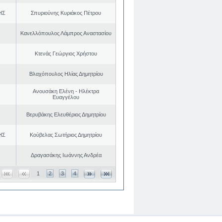
ΗΣ
Σπυριούνης Κυριάκος Πέτρου
Κανελλόπουλος Λάμπρος Αναστασίου
Κτενάς Γεώργιος Χρήστου
Βλαχόπουλος Ηλίας Δημητρίου
Ανουσάκη Ελένη - Ηλέκτρα
Ευαγγέλου
Βερυβάκης Ελευθέριος Δημητρίου
ΗΣ
Κούβελας Σωτήριος Δημητρίου
Δραγασάκης Ιωάννης Ανδρέα
1
2
3
4