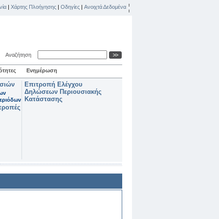
νία
|
Χάρτης Πλοήγησης
|
Οδηγίες
|
Ανοιχτά Δεδομένα
Αναζήτηση
ότητες
Ενημέρωση
ασιών
Επιτροπή Ελέγχου
Δηλώσεων Περιουσιακής
των
Κατάστασης
εριόδων
τροπές