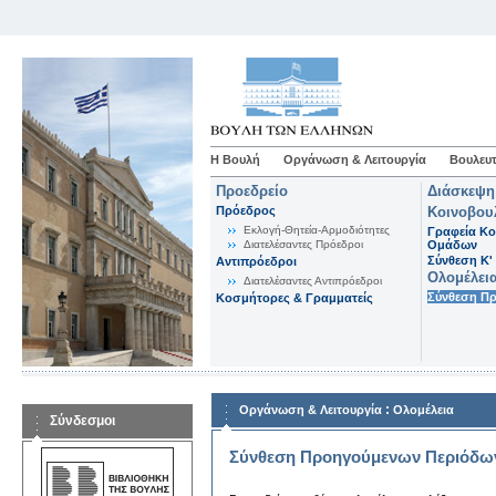
Η Βουλή
Οργάνωση & Λειτουργία
Βουλευτ
Προεδρείο
Διάσκεψη
Πρόεδρος
Κοινοβου
Εκλογή-Θητεία-Αρμοδιότητες
Γραφεία Κο
Διατελέσαντες Πρόεδροι
Ομάδων
Σύνθεση K'
Αντιπρόεδροι
Ολομέλει
Διατελέσαντες Αντιπρόεδροι
Σύνθεση Π
Κοσμήτορες & Γραμματείς
:
Οργάνωση & Λειτουργία
Ολομέλεια
Σύνδεσμοι
Σύνθεση Προηγούμενων Περιόδω