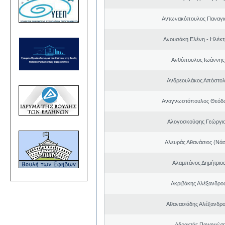
Αντωνακόπουλος Παναγι
Ανουσάκη Ελένη - Ηλέκ
Ανθόπουλος Ιωάννης
Ανδρεουλάκος Απόστολ
Αναγνωστόπουλος Θεόδω
Αλογοσκούφης Γεώργι
Αλευράς Αθανάσιος (Νάσ
Αλαμπάνος Δημήτριο
Ακριβάκης Αλέξανδρος
Αθανασιάδης Αλέξανδρ
Αδρακτάς Παναγιώτ