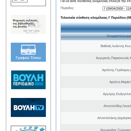
Για να δείτε συνθέσεις ολομέλειας επιλέξτε την ε
Περίοδος:
Τελευταία σύνθεση ολομέλειας Ι' Περιόδου (09/
Ονοματεπώνυμο
Βαθειάς Ιωάννης Κων
Αυγερινός Παρασκευάς 
Αρσένης Γεράσιμος 
Αρσένη Μαρία 
Αργύρης Ευάγγελο
Αποστολίδης Λουκ
Αποστολάκης Δημήτριο
Ανωμερίτης Γεώργιος