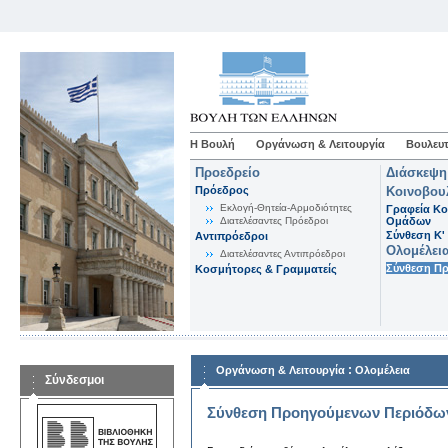
Η Βουλή
Οργάνωση & Λειτουργία
Βουλευτ
Προεδρείο
Διάσκεψη
Πρόεδρος
Κοινοβου
Εκλογή-Θητεία-Αρμοδιότητες
Γραφεία Κο
Διατελέσαντες Πρόεδροι
Ομάδων
Σύνθεση K'
Αντιπρόεδροι
Ολομέλει
Διατελέσαντες Αντιπρόεδροι
Σύνθεση Π
Κοσμήτορες & Γραμματείς
:
Οργάνωση & Λειτουργία
Ολομέλεια
Σύνδεσμοι
Σύνθεση Προηγούμενων Περιόδω