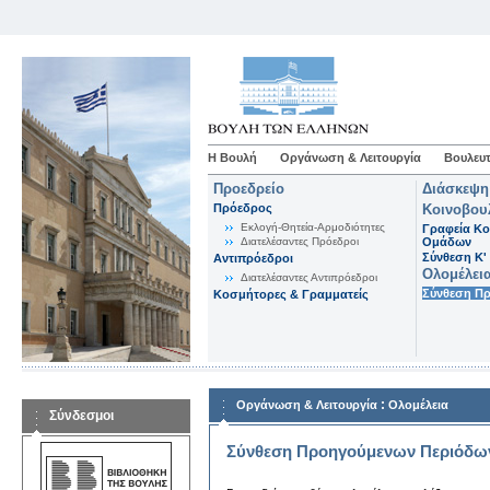
Η Βουλή
Οργάνωση & Λειτουργία
Βουλευτ
Προεδρείο
Διάσκεψη
Πρόεδρος
Κοινοβου
Εκλογή-Θητεία-Αρμοδιότητες
Γραφεία Κο
Διατελέσαντες Πρόεδροι
Ομάδων
Σύνθεση K'
Αντιπρόεδροι
Ολομέλει
Διατελέσαντες Αντιπρόεδροι
Σύνθεση Π
Κοσμήτορες & Γραμματείς
:
Οργάνωση & Λειτουργία
Ολομέλεια
Σύνδεσμοι
Σύνθεση Προηγούμενων Περιόδω