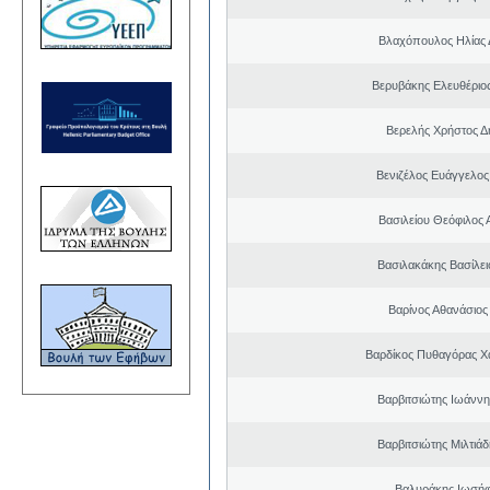
Βλαχόπουλος Ηλίας 
Βερυβάκης Ελευθέριος
Βερελής Χρήστος Δ
Βενιζέλος Ευάγγελος
Βασιλείου Θεόφιλος 
Βασιλακάκης Βασίλει
Βαρίνος Αθανάσιος
Βαρδίκος Πυθαγόρας 
Βαρβιτσιώτης Ιωάννη
Βαρβιτσιώτης Μιλτιά
Βαλυράκης Ιωσήφ