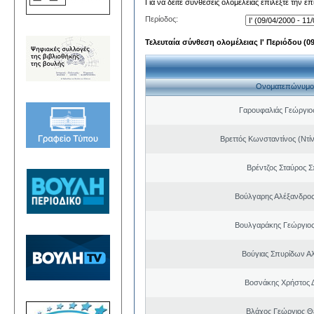
Για να δείτε συνθέσεις ολομέλειας επιλέξτε την ε
Περίοδος:
Τελευταία σύνθεση ολομέλειας Ι' Περιόδου (09/
Ονοματεπώνυμο
Γαρουφαλιάς Γεώργιος
Βρεττός Κωνσταντίνος (Ντί
Βρέντζος Σταύρος 
Βούλγαρης Αλέξανδρο
Βουλγαράκης Γεώργιο
Βούγιας Σπυρίδων Α
Βοσνάκης Χρήστος 
Βλάχος Γεώργιος 