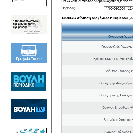
Για να δείτε συνθέσεις ολομέλειας επιλέξτε την ε
Περίοδος:
Τελευταία σύνθεση ολομέλειας Ι' Περιόδου (09/
Ονοματεπώνυμο
Γαρουφαλιάς Γεώργιος
Βρεττός Κωνσταντίνος (Ντί
Βρέντζος Σταύρος 
Βούλγαρης Αλέξανδρο
Βουλγαράκης Γεώργιο
Βούγιας Σπυρίδων Α
Βοσνάκης Χρήστος 
Βλάχος Γεώργιος 