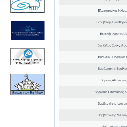
Βλαχόπουλος Ηλίας 
Βερυβάκης Ελευθέριος
Βερελής Χρήστος Δ
Βενιζέλος Ευάγγελος
Βασιλείου Θεόφιλος 
Βασιλακάκης Βασίλει
Βαρίνος Αθανάσιος
Βαρδίκος Πυθαγόρας 
Βαρβιτσιώτης Ιωάννη
Βαρβιτσιώτης Μιλτιά
Βαλυράκης Ιωσήφ