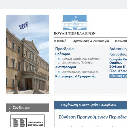
Η Βουλή
Οργάνωση & Λειτουργία
Βουλευτ
Προεδρείο
Διάσκεψη
Πρόεδρος
Κοινοβου
Εκλογή-Θητεία-Αρμοδιότητες
Γραφεία Κο
Διατελέσαντες Πρόεδροι
Ομάδων
Σύνθεση K'
Αντιπρόεδροι
Ολομέλει
Διατελέσαντες Αντιπρόεδροι
Σύνθεση Π
Κοσμήτορες & Γραμματείς
:
Οργάνωση & Λειτουργία
Ολομέλεια
Σύνδεσμοι
Σύνθεση Προηγούμενων Περιόδω