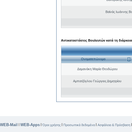
Βαϊνάς Ιωάννης Βα
Αντικαταστάσεις Βουλευτών κατά τη διάρκεια
Ονοματεπώνυμο
Δαμανάκη Μαρία Θεοδώρου
Αμπατζόγλου Γεώργιος Δημητρίου
WEB-Mail
WEB-Apps
|
|
|
|
Όροι χρήσης
Προσωπικά δεδομένα
Ασφάλεια & Πρόσβαση