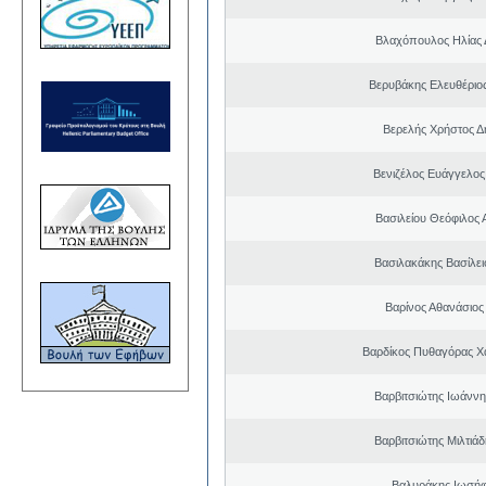
Βλαχόπουλος Ηλίας 
Βερυβάκης Ελευθέριος
Βερελής Χρήστος Δ
Βενιζέλος Ευάγγελος
Βασιλείου Θεόφιλος 
Βασιλακάκης Βασίλει
Βαρίνος Αθανάσιος
Βαρδίκος Πυθαγόρας 
Βαρβιτσιώτης Ιωάννη
Βαρβιτσιώτης Μιλτιά
Βαλυράκης Ιωσήφ