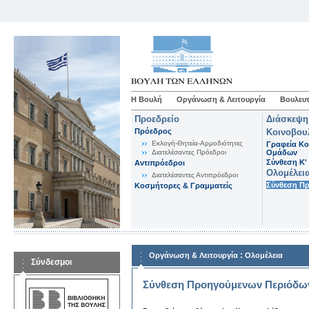
Η Βουλή
Οργάνωση & Λειτουργία
Βουλευτ
Προεδρείο
Διάσκεψη
Πρόεδρος
Κοινοβου
Εκλογή-Θητεία-Αρμοδιότητες
Γραφεία Κο
Διατελέσαντες Πρόεδροι
Ομάδων
Σύνθεση K'
Αντιπρόεδροι
Ολομέλει
Διατελέσαντες Αντιπρόεδροι
Σύνθεση Π
Κοσμήτορες & Γραμματείς
:
Οργάνωση & Λειτουργία
Ολομέλεια
Σύνδεσμοι
Σύνθεση Προηγούμενων Περιόδω