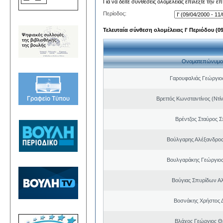
Για να δείτε συνθέσεις ολομέλειας επιλέξτε την ε
Περίοδος:
Τελευταία σύνθεση ολομέλειας Ι' Περιόδου (09/
Ονοματεπώνυμο
Γαρουφαλιάς Γεώργιος
Βρεττός Κωνσταντίνος (Ντί
Βρέντζος Σταύρος 
Βούλγαρης Αλέξανδρο
Βουλγαράκης Γεώργιο
Βούγιας Σπυρίδων Α
Βοσνάκης Χρήστος 
Βλάχος Γεώργιος 