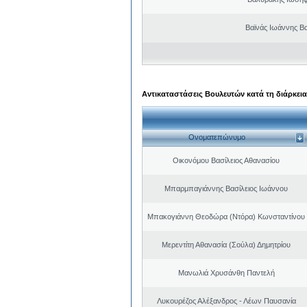
Βαϊνάς Ιωάννης Βα
Αντικαταστάσεις Βουλευτών κατά τη διάρκεια
Ονοματεπώνυμο
Οικονόμου Βασίλειος Αθανασίου
Μπαρμπαγιάννης Βασίλειος Ιωάννου
Μπακογιάννη Θεοδώρα (Ντόρα) Κωνσταντίνου
Μερεντίτη Αθανασία (Σούλα) Δημητρίου
Μανωλιά Χρυσάνθη Παντελή
Λυκουρέζος Αλέξανδρος - Λέων Παυσανία