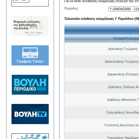
Για να δείτε συνθέσεις ολομέλειας επιλέξτε την ε
Περίοδος:
Τελευταία σύνθεση ολομέλειας Ι' Περιόδου (09/
Ονοματεπώνυμο
Δεικτάκης Γεώργιος
Δασκαλάκης Γεώργιος
Δαμιανάκης Ευτύχιος
Δαϊλάκης Σταύρος 
Δαβάκης Αθανάσιος 
Γρηγοράκος Λεωνίδα
Γκούσκος Διονύσιος Κ
Γκεσούλης Νικόλαος