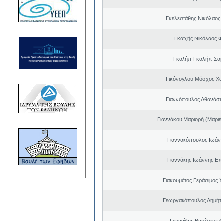
Γκελεστάθης Νικόλαος
Γκατζής Νικόλαος 
Γκαλήπ Γκαλήπ Σα
Γικόνογλου Μόσχος Χ
Γιαννόπουλος Αθανάσ
Γιαννάκου Μαριορή (Μαριέ
Γιαννακόπουλος Ιωάν
Γιαννάκης Ιωάννης Ε
Γιακουμάτος Γεράσιμος
Γεωργακόπουλος Δημήτ
Γερανίδης Βασίλειος