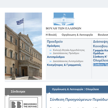
Η Βουλή
Οργάνωση & Λειτουργία
Βουλευτ
Προεδρείο
Διάσκεψη
Πρόεδρος
Κοινοβου
Εκλογή-Θητεία-Αρμοδιότητες
Γραφεία Κο
Διατελέσαντες Πρόεδροι
Ομάδων
Σύνθεση K'
Αντιπρόεδροι
Ολομέλει
Διατελέσαντες Αντιπρόεδροι
Σύνθεση Π
Κοσμήτορες & Γραμματείς
:
Οργάνωση & Λειτουργία
Ολομέλεια
Σύνδεσμοι
Σύνθεση Προηγούμενων Περιόδω