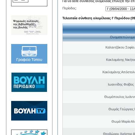
Για να δείτε συνθέσεις ολομέλειας επιλέξτε την ε
Περίοδος:
Τελευταία σύνθεση ολομέλειας Ι' Περιόδου (09/
Ονοματεπώνυμο
Καλαντζάκου Σοφία 
Κακλαμάνης Νικήτα
Κακλαμάνης Απόστολ
Ιωαννίδης Φοίβος
Θωμόπουλος Ιωάννη
Θωμάς Γεώργιος 
Θωμά Μαρία Αλ
Θεοδώρου Χρήστος Α