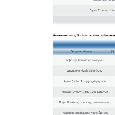
Δήμας Σταύρος Kων
Αντικαταστάσεις Βουλευτών κατά τη διάρκεια
Ονοματεπώνυμο
Λεβέντης Αθανάσιος Σωτηρίου
Δαμανάκη Μαρία Θεοδώρου
Αμπατζόγλου Γεώργιος Δημητρίου
Μπαρμπαγιάννης Βασίλειος Ιωάννου
Βύζας Βασίλειος - Ευμένης Κωνσταντίνου
Ψωμιάδης Παναγιώτης Χαραλάμπους