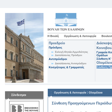
Η Βουλή
Οργάνωση & Λειτουργία
Βουλευτ
Προεδρείο
Διάσκεψη
Πρόεδρος
Κοινοβου
Εκλογή-Θητεία-Αρμοδιότητες
Γραφεία Κο
Διατελέσαντες Πρόεδροι
Ομάδων
Σύνθεση K'
Αντιπρόεδροι
Ολομέλει
Διατελέσαντες Αντιπρόεδροι
Σύνθεση Π
Κοσμήτορες & Γραμματείς
:
Οργάνωση & Λειτουργία
Ολομέλεια
Σύνδεσμοι
Σύνθεση Προηγούμενων Περιόδω