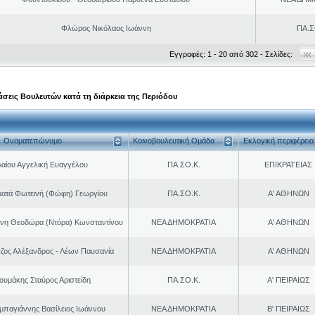
Φλώρος Νικόλαος Ιωάννη
ΠΑ.Σ
Εγγραφές: 1 - 20 από 302 - Σελίδες:
σεις Βουλευτών κατά τη διάρκεια της Περιόδου
Ονοματεπώνυμο
Κοινοβουλευτική Ομάδα
Εκλογική περιφέρεια
Λαίου Αγγελική Ευαγγέλου
ΠΑ.ΣΟ.Κ.
ΕΠΙΚΡΑΤΕΙΑΣ
ματά Φωτεινή (Φώφη) Γεωργίου
ΠΑ.ΣΟ.Κ.
Α' ΑΘΗΝΩΝ
νη Θεοδώρα (Ντόρα) Κωνσταντίνου
ΝΕΑ ΔΗΜΟΚΡΑΤΙΑ
Α' ΑΘΗΝΩΝ
ζος Αλέξανδρος - Λέων Παυσανία
ΝΕΑ ΔΗΜΟΚΡΑΤΙΑ
Α' ΑΘΗΝΩΝ
ουμάκης Σταύρος Αριστείδη
ΠΑ.ΣΟ.Κ.
Α' ΠΕΙΡΑΙΩΣ
παγιάννης Βασίλειος Ιωάννου
ΝΕΑ ΔΗΜΟΚΡΑΤΙΑ
Β' ΠΕΙΡΑΙΩΣ