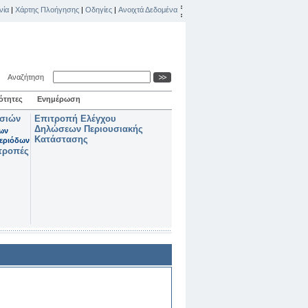
νία
|
Χάρτης Πλοήγησης
|
Οδηγίες
|
Ανοιχτά Δεδομένα
Αναζήτηση
ότητες
Ενημέρωση
ασιών
Επιτροπή Ελέγχου
Δηλώσεων Περιουσιακής
των
Κατάστασης
εριόδων
τροπές