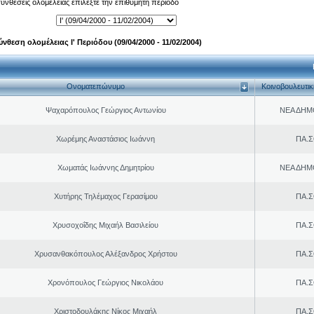
 συνθέσεις ολομέλειας επιλέξτε την επιθυμητή περίοδο
ύνθεση ολομέλειας Ι' Περιόδου (09/04/2000 - 11/02/2004)
Ονοματεπώνυμο
Κοινοβουλευτι
Ψαχαρόπουλος Γεώργιος Αντωνίου
ΝΕΑ ΔΗΜ
Χωρέμης Αναστάσιος Ιωάννη
ΠΑ.Σ
Χωματάς Ιωάννης Δημητρίου
ΝΕΑ ΔΗΜ
Χυτήρης Τηλέμαχος Γερασίμου
ΠΑ.Σ
Χρυσοχοΐδης Μιχαήλ Βασιλείου
ΠΑ.Σ
Χρυσανθακόπουλος Αλέξανδρος Χρήστου
ΠΑ.Σ
Χρονόπουλος Γεώργιος Νικολάου
ΠΑ.Σ
Χριστοδουλάκης Νίκος Μιχαήλ
ΠΑ.Σ