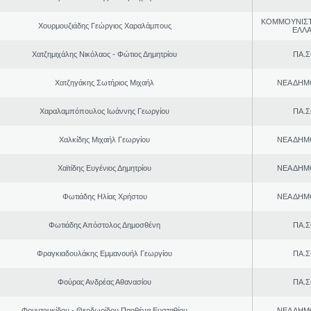
ΚΟΜΜΟΥΝΙΣ
Χουρμουζιάδης Γεώργιος Χαραλάμπους
ΕΛΛ
Χατζημιχάλης Νικόλαος - Φώτιος Δημητρίου
ΠΑ.Σ
Χατζηγάκης Σωτήριος Μιχαήλ
ΝΕΑ ΔΗΜ
Χαραλαμπόπουλος Ιωάννης Γεωργίου
ΠΑ.Σ
Χαλκίδης Μιχαήλ Γεωργίου
ΝΕΑ ΔΗΜ
Χαϊτίδης Ευγένιος Δημητρίου
ΝΕΑ ΔΗΜ
Φωτιάδης Ηλίας Χρήστου
ΝΕΑ ΔΗΜ
Φωτιάδης Απόστολος Δημοσθένη
ΠΑ.Σ
Φραγκιαδουλάκης Εμμανουήλ Γεωργίου
ΠΑ.Σ
Φούρας Ανδρέας Αθανασίου
ΠΑ.Σ
Φουντουκίδου - Θεοδωρίδου Παρθένα Ευσταθίου
ΝΕΑ ΔΗΜ