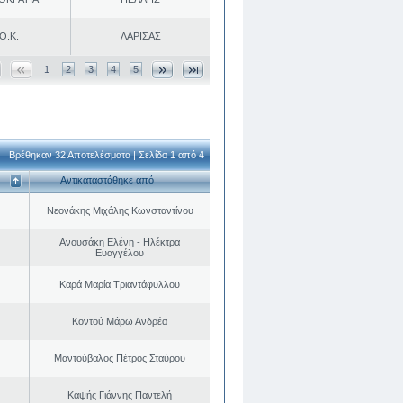
Ο.Κ.
ΛΑΡΙΣΑΣ
1
2
3
4
5
Βρέθηκαν 32 Αποτελέσματα | Σελίδα 1 από 4
Αντικαταστάθηκε από
Νεονάκης Μιχάλης Κωνσταντίνου
Ανουσάκη Ελένη - Ηλέκτρα
Ευαγγέλου
Καρά Μαρία Τριαντάφυλλου
Κοντού Μάρω Ανδρέα
Μαντούβαλος Πέτρος Σταύρου
Καψής Γιάννης Παντελή