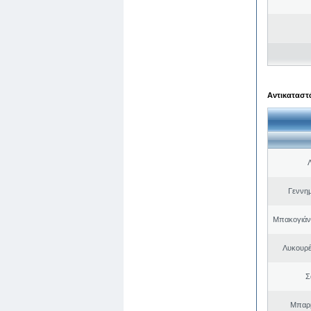
Αντικαταστά
Γεννη
Μπακογιάν
Λυκουρέ
Σ
Μπαρμ