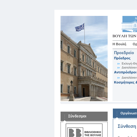
Η Βουλή
Ορ
Προεδρείο
Πρόεδρος
Εκλογή-Θη
Διατελέσαν
Αντιπρόεδροι
Διατελέσαν
Κοσμήτορες &
Οργάνωση
Σύνδεσμοι
Σύνθεση