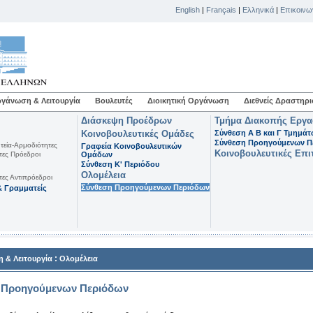
English
|
Français
|
Ελληνικά
|
Επικοινω
γάνωση & Λειτουργία
Βουλευτές
Διοικητική Οργάνωση
Διεθνείς Δραστηρι
Διάσκεψη Προέδρων
Τμήμα Διακοπής Εργ
Κοινοβουλευτικές Ομάδες
Σύνθεση Α Β και Γ Τμημά
Σύνθεση Προηγούμενων Π
τεία-Αρμοδιότητες
Γραφεία Κοινοβουλευτικών
Κοινοβουλευτικές Επι
τες Πρόεδροι
Ομάδων
Σύνθεση K' Περιόδου
Ολομέλεια
τες Αντιπρόεδροι
Σύνθεση Προηγούμενων Περιόδων
 Γραμματείς
:
 & Λειτουργία
Ολομέλεια
 Προηγούμενων Περιόδων