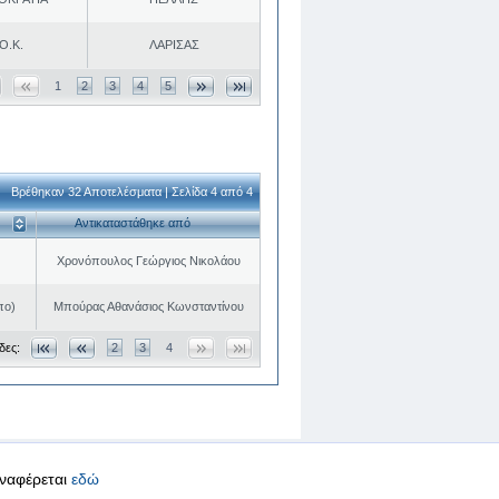
Ο.Κ.
ΛΑΡΙΣΑΣ
1
2
3
4
5
Βρέθηκαν 32 Αποτελέσματα | Σελίδα 4 από 4
Αντικαταστάθηκε από
Χρονόπουλος Γεώργιος Νικολάου
πο)
Μπούρας Αθανάσιος Κωνσταντίνου
δες:
2
3
4
αναφέρεται
εδώ