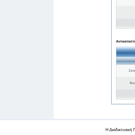
Αντικαταστά
Σκο
Φωτ
WEB-Mail
WEB-Apps
|
|
|
Όροι χρήσης
Προσωπικά
Η Διαδικτυακή 