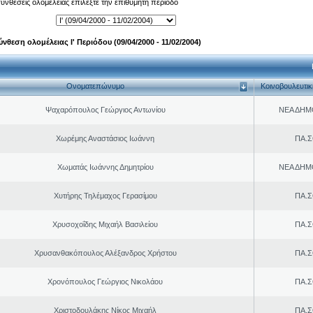
 συνθέσεις ολομέλειας επιλέξτε την επιθυμητή περίοδο
ύνθεση ολομέλειας Ι' Περιόδου (09/04/2000 - 11/02/2004)
Ονοματεπώνυμο
Κοινοβουλευτι
Ψαχαρόπουλος Γεώργιος Αντωνίου
ΝΕΑ ΔΗΜ
Χωρέμης Αναστάσιος Ιωάννη
ΠΑ.Σ
Χωματάς Ιωάννης Δημητρίου
ΝΕΑ ΔΗΜ
Χυτήρης Τηλέμαχος Γερασίμου
ΠΑ.Σ
Χρυσοχοΐδης Μιχαήλ Βασιλείου
ΠΑ.Σ
Χρυσανθακόπουλος Αλέξανδρος Χρήστου
ΠΑ.Σ
Χρονόπουλος Γεώργιος Νικολάου
ΠΑ.Σ
Χριστοδουλάκης Νίκος Μιχαήλ
ΠΑ.Σ