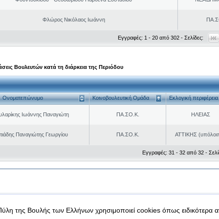
Φλώρος Νικόλαος Ιωάννη
ΠΑ.Σ
Εγγραφές: 1 - 20 από 302 - Σελίδες:
σεις Βουλευτών κατά τη διάρκεια της Περιόδου
Ονοματεπώνυμο
Κοινοβουλευτική Ομάδα
Εκλογική περιφέρεια
υλαρίκης Ιωάννης Παναγιώτη
ΠΑ.ΣΟ.Κ.
ΗΛΕΙΑΣ
ιάδης Παναγιώτης Γεωργίου
ΠΑ.ΣΟ.Κ.
ΑΤΤΙΚΗΣ (υπόλοι
Εγγραφές: 31 - 32 από 32 - Σελί
|
|
 δεδομένα
Ασφάλεια & Πρόσβαση
Πύλη της Βουλής των Ελλήνων χρησιμοποιεί cookies όπως ειδικότερα 