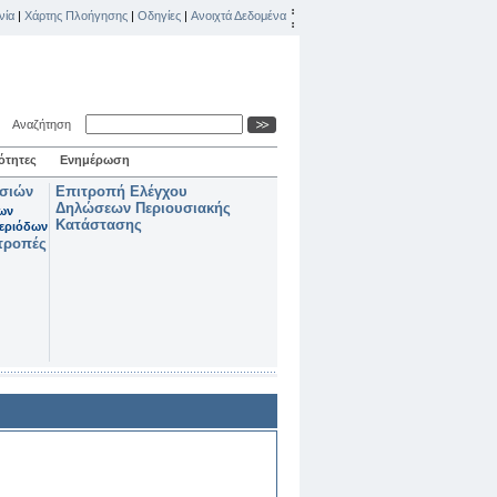
νία
|
Χάρτης Πλοήγησης
|
Οδηγίες
|
Ανοιχτά Δεδομένα
Αναζήτηση
ότητες
Ενημέρωση
ασιών
Επιτροπή Ελέγχου
Δηλώσεων Περιουσιακής
των
Κατάστασης
εριόδων
τροπές