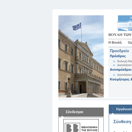
Η Βουλή
Ορ
Προεδρείο
Πρόεδρος
Εκλογή-Θη
Διατελέσαν
Αντιπρόεδροι
Διατελέσαν
Κοσμήτορες &
Οργάνωση
Σύνδεσμοι
Σύνθεση