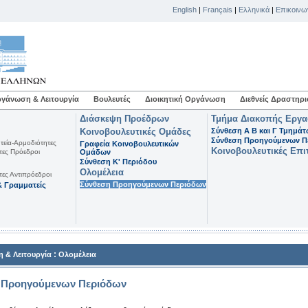
English
|
Français
|
Ελληνικά
|
Επικοινω
γάνωση & Λειτουργία
Βουλευτές
Διοικητική Οργάνωση
Διεθνείς Δραστηρι
Διάσκεψη Προέδρων
Τμήμα Διακοπής Εργ
Κοινοβουλευτικές Ομάδες
Σύνθεση Α Β και Γ Τμημά
Σύνθεση Προηγούμενων Π
τεία-Αρμοδιότητες
Γραφεία Κοινοβουλευτικών
Κοινοβουλευτικές Επι
τες Πρόεδροι
Ομάδων
Σύνθεση K' Περιόδου
Ολομέλεια
τες Αντιπρόεδροι
Σύνθεση Προηγούμενων Περιόδων
 Γραμματείς
:
 & Λειτουργία
Ολομέλεια
 Προηγούμενων Περιόδων