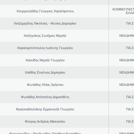
ΚΟΜΜΟΥΝΙΣ
Χουρμουζιάδης Γεώργιος Χαραλάμπους
ΕΛΛ
Χατζημιχάλης Νικόλαος - Φώτιος Δημητρίου
ΠΑ.Σ
Χατζηγάκης Σωτήριος Μιχαήλ
ΝΕΑ ΔΗΜ
Χαραλαμπόπουλος Ιωάννης Γεωργίου
ΠΑ.Σ
Χαλκίδης Μιχαήλ Γεωργίου
ΝΕΑ ΔΗΜ
Χαϊτίδης Ευγένιος Δημητρίου
ΝΕΑ ΔΗΜ
Φωτιάδης Ηλίας Χρήστου
ΝΕΑ ΔΗΜ
Φωτιάδης Απόστολος Δημοσθένη
ΠΑ.Σ
Φραγκιαδουλάκης Εμμανουήλ Γεωργίου
ΠΑ.Σ
Φούρας Ανδρέας Αθανασίου
ΠΑ.Σ
Φουντουκίδου - Θεοδωρίδου Παρθένα Ευσταθίου
ΝΕΑ ΔΗΜ