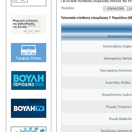
Για να δείτε συνθέσεις ολομέλειας επιλέξτε την ε
Περίοδος:
Τελευταία σύνθεση ολομέλειας Ι' Περιόδου (09/
Ονοματεπώνυμο
Καλαντζάκου Σοφία 
Κακλαμάνης Νικήτα
Κακλαμάνης Απόστολ
Ιωαννίδης Φοίβος
Θωμόπουλος Ιωάννη
Θωμάς Γεώργιος 
Θωμά Μαρία Αλ
Θεοδώρου Χρήστος Α