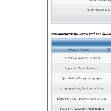
Δήμας Σταύρος Kων
Αντικαταστάσεις Βουλευτών κατά τη διάρκεια
Ονοματεπώνυμο
Λεβέντης Αθανάσιος Σωτηρίου
Δαμανάκη Μαρία Θεοδώρου
Αμπατζόγλου Γεώργιος Δημητρίου
Μπαρμπαγιάννης Βασίλειος Ιωάννου
Βύζας Βασίλειος - Ευμένης Κωνσταντίνου
Ψωμιάδης Παναγιώτης Χαραλάμπους