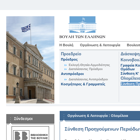
Η Βουλή
Οργάνωση & Λειτουργία
Βουλευτ
Προεδρείο
Διάσκεψη
Πρόεδρος
Κοινοβου
Εκλογή-Θητεία-Αρμοδιότητες
Γραφεία Κο
Διατελέσαντες Πρόεδροι
Ομάδων
Σύνθεση K'
Αντιπρόεδροι
Ολομέλει
Διατελέσαντες Αντιπρόεδροι
Σύνθεση Π
Κοσμήτορες & Γραμματείς
:
Οργάνωση & Λειτουργία
Ολομέλεια
Σύνδεσμοι
Σύνθεση Προηγούμενων Περιόδω