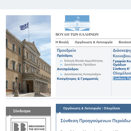
Η Βουλή
Οργάνωση & Λειτουργία
Βουλευτ
Προεδρείο
Διάσκεψη
Πρόεδρος
Κοινοβου
Εκλογή-Θητεία-Αρμοδιότητες
Γραφεία Κο
Διατελέσαντες Πρόεδροι
Ομάδων
Σύνθεση K'
Αντιπρόεδροι
Ολομέλει
Διατελέσαντες Αντιπρόεδροι
Σύνθεση Π
Κοσμήτορες & Γραμματείς
:
Οργάνωση & Λειτουργία
Ολομέλεια
Σύνδεσμοι
Σύνθεση Προηγούμενων Περιόδω