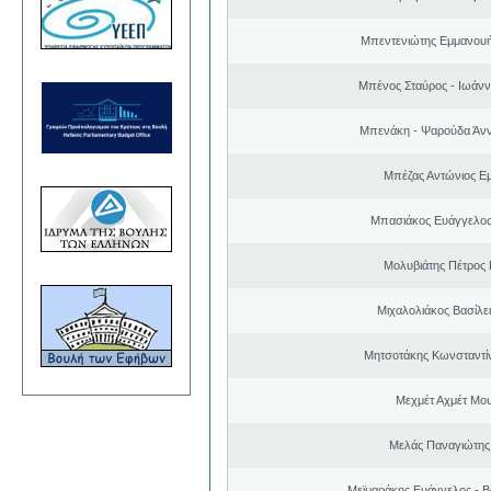
Μπεντενιώτης Εμμανου
Μπένος Σταύρος - Ιωάν
Μπενάκη - Ψαρούδα Άν
Μπέζας Αντώνιος Ε
Μπασιάκος Ευάγγελος
Μολυβιάτης Πέτρος 
Μιχαλολιάκος Βασίλε
Μητσοτάκης Κωνσταντί
Μεχμέτ Αχμέτ Μο
Μελάς Παναγιώτης
Μεϊμαράκης Ευάγγελος - Β