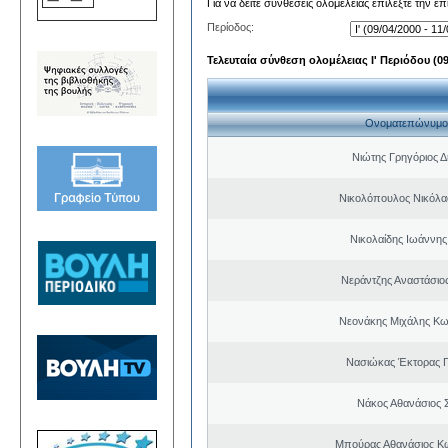
Για να δείτε συνθέσεις ολομέλειας επιλέξτε την ε
Περίοδος:
Τελευταία σύνθεση ολομέλειας Ι' Περιόδου (09/
Ονοματεπώνυμο
Νιώτης Γρηγόριος Δ
Νικολόπουλος Νικόλα
Νικολαίδης Ιωάννης
Νεράντζης Αναστάσιος
Νεονάκης Μιχάλης Κω
Νασιώκας Έκτορας 
Νάκος Αθανάσιος 
Μπούρας Αθανάσιος Κ