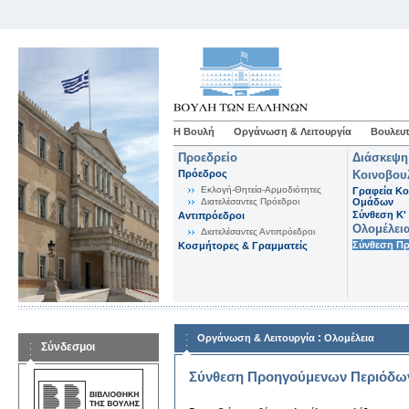
Η Βουλή
Οργάνωση & Λειτουργία
Βουλευτ
Προεδρείο
Διάσκεψη
Πρόεδρος
Κοινοβου
Εκλογή-Θητεία-Αρμοδιότητες
Γραφεία Κο
Διατελέσαντες Πρόεδροι
Ομάδων
Σύνθεση K'
Αντιπρόεδροι
Ολομέλει
Διατελέσαντες Αντιπρόεδροι
Σύνθεση Π
Κοσμήτορες & Γραμματείς
:
Οργάνωση & Λειτουργία
Ολομέλεια
Σύνδεσμοι
Σύνθεση Προηγούμενων Περιόδω