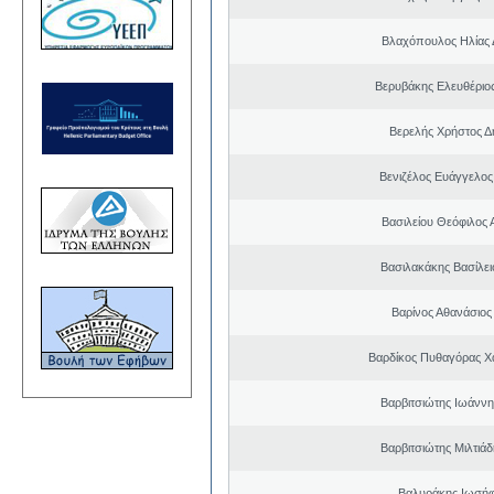
Βλαχόπουλος Ηλίας 
Βερυβάκης Ελευθέριος
Βερελής Χρήστος Δ
Βενιζέλος Ευάγγελος
Βασιλείου Θεόφιλος 
Βασιλακάκης Βασίλει
Βαρίνος Αθανάσιος
Βαρδίκος Πυθαγόρας 
Βαρβιτσιώτης Ιωάννη
Βαρβιτσιώτης Μιλτιά
Βαλυράκης Ιωσήφ