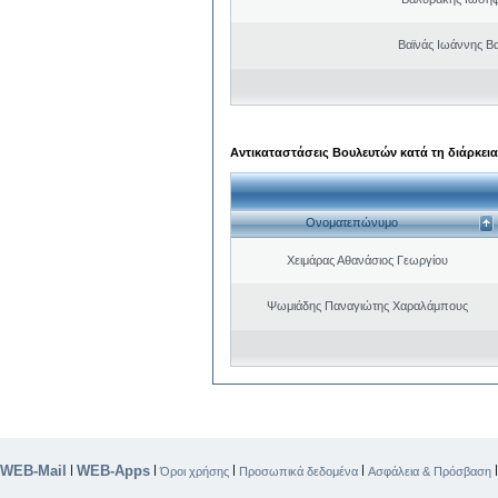
Βαϊνάς Ιωάννης Βα
Αντικαταστάσεις Βουλευτών κατά τη διάρκεια
Ονοματεπώνυμο
Χειμάρας Αθανάσιος Γεωργίου
Ψωμιάδης Παναγιώτης Χαραλάμπους
WEB-Mail
WEB-Apps
|
|
|
|
Όροι χρήσης
Προσωπικά δεδομένα
Ασφάλεια & Πρόσβαση