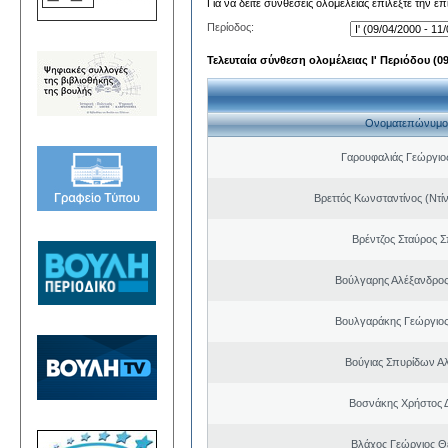
Για να δείτε συνθέσεις ολομέλειας επιλέξτε την ε
Περίοδος:
Τελευταία σύνθεση ολομέλειας Ι' Περιόδου (09/
Ονοματεπώνυμο
Γαρουφαλιάς Γεώργιος
Βρεττός Κωνσταντίνος (Ντί
Βρέντζος Σταύρος 
Βούλγαρης Αλέξανδρο
Βουλγαράκης Γεώργιο
Βούγιας Σπυρίδων Α
Βοσνάκης Χρήστος 
Βλάχος Γεώργιος 