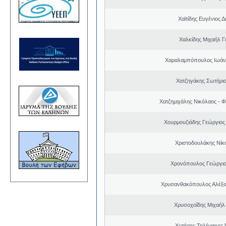
Χαϊτίδης Ευγένιος Δ
Χαλκίδης Μιχαήλ Γ
Χαραλαμπόπουλος Ιωάν
Χατζηγάκης Σωτήριο
Χατζημιχάλης Νικόλαος - Φ
Χουρμουζιάδης Γεώργιο
Χριστοδουλάκης Νίκ
Χρονόπουλος Γεώργιο
Χρυσανθακόπουλος Αλέξα
Χρυσοχοΐδης Μιχαήλ 
Χυτήρης Τηλέμαχος 