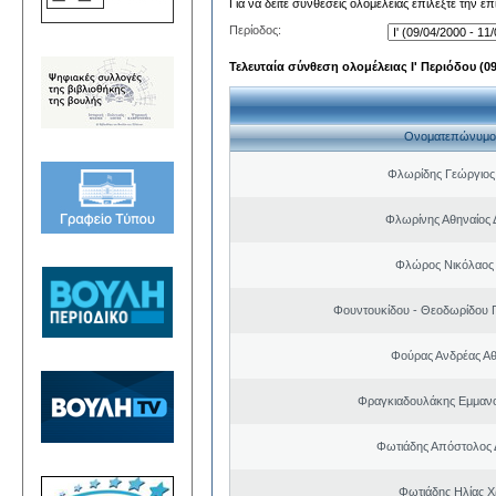
Για να δείτε συνθέσεις ολομέλειας επιλέξτε την ε
Περίοδος:
Τελευταία σύνθεση ολομέλειας Ι' Περιόδου (09/
Ονοματεπώνυμο
Φλωρίδης Γεώργιος 
Φλωρίνης Αθηναίος 
Φλώρος Νικόλαος
Φουντουκίδου - Θεοδωρίδου 
Φούρας Ανδρέας Α
Φραγκιαδουλάκης Εμμαν
Φωτιάδης Απόστολος
Φωτιάδης Ηλίας 