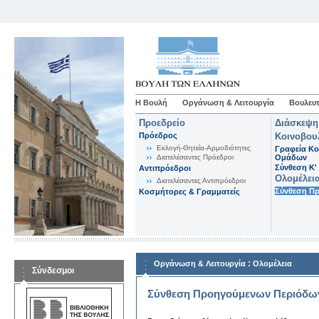
Η Βουλή
Οργάνωση & Λειτουργία
Βουλευτ
Προεδρείο
Διάσκεψη
Πρόεδρος
Κοινοβου
Εκλογή-Θητεία-Αρμοδιότητες
Γραφεία Κο
Διατελέσαντες Πρόεδροι
Ομάδων
Σύνθεση K'
Αντιπρόεδροι
Ολομέλει
Διατελέσαντες Αντιπρόεδροι
Σύνθεση Π
Κοσμήτορες & Γραμματείς
:
Οργάνωση & Λειτουργία
Ολομέλεια
Σύνδεσμοι
Σύνθεση Προηγούμενων Περιόδω