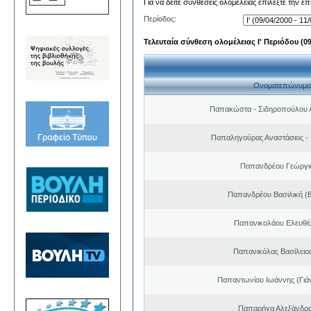
Για να δείτε συνθέσεις ολομέλειας επιλέξτε την ε
Περίοδος:
Τελευταία σύνθεση ολομέλειας Ι' Περιόδου (09/
Ονοματεπώνυμο
Παπακώστα - Σιδηροπούλου Α
Παπαληγούρας Αναστάσιος -
Παπανδρέου Γεώργι
Παπανδρέου Βασιλική (
Παπανικολάου Ελευθέ
Παπανικόλας Βασίλειο
Παπαντωνίου Ιωάννης (Γιά
Παπαρήγα Αλεξάνδρα