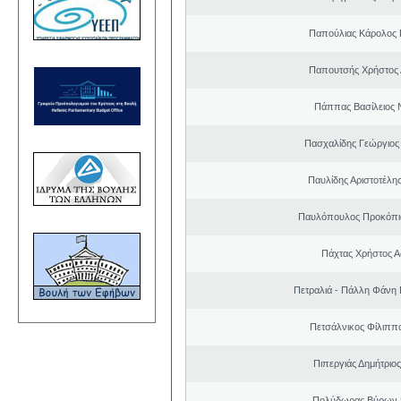
Παπούλιας Κάρολος 
Παπουτσής Χρήστος 
Πάππας Βασίλειος 
Πασχαλίδης Γεώργιος
Παυλίδης Αριστοτέλη
Παυλόπουλος Προκόπιο
Πάχτας Χρήστος Α
Πετραλιά - Πάλλη Φάνη
Πετσάλνικος Φίλιππ
Πιπεργιάς Δημήτριο
Πολύδωρας Βύρων 