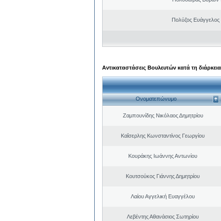
Πολύζος Ευάγγελος
Αντικαταστάσεις Βουλευτών κατά τη διάρκεια
Ονοματεπώνυμο
Ζαμπουνίδης Νικόλαος Δημητρίου
Καΐσερλης Κωνσταντίνος Γεωργίου
Κουράκης Ιωάννης Αντωνίου
Κουτσούκος Γιάννης Δημητρίου
Λαίου Αγγελική Ευαγγέλου
Λεβέντης Αθανάσιος Σωτηρίου