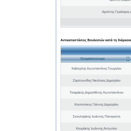
Αρσένης Γεράσιμος 
Αντικαταστάσεις Βουλευτών κατά τη διάρκεια
Ονοματεπώνυμο
Καΐσερλης Κωνσταντίνος Γεωργίου
Ζαμπουνίδης Νικόλαος Δημητρίου
Τσιαμάκης Δημοσθένης Κωνσταντίνου
Κουτσούκος Γιάννης Δημητρίου
Σκουλαρίκης Ιωάννης Παναγιώτη
Κουράκης Ιωάννης Αντωνίου