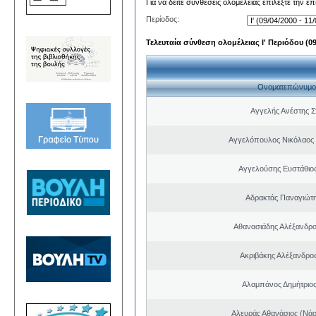
Για να δείτε συνθέσεις ολομέλειας επιλέξτε την ε
Περίοδος:
Τελευταία σύνθεση ολομέλειας Ι' Περιόδου (09/
Ονοματεπώνυμο
Αγγελής Ανέστης Σ
Αγγελόπουλος Νικόλαος
Αγγελούσης Ευστάθιο
Αδρακτάς Παναγιώτ
Αθανασιάδης Αλέξανδρ
Ακριβάκης Αλέξανδρος
Αλαμπάνος Δημήτριο
Αλευράς Αθανάσιος (Νάσ