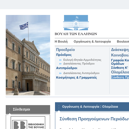
Η Βουλή
Οργάνωση & Λειτουργία
Βουλευτ
Προεδρείο
Διάσκεψη
Πρόεδρος
Κοινοβου
Εκλογή-Θητεία-Αρμοδιότητες
Γραφεία Κο
Διατελέσαντες Πρόεδροι
Ομάδων
Σύνθεση K'
Αντιπρόεδροι
Ολομέλει
Διατελέσαντες Αντιπρόεδροι
Σύνθεση Π
Κοσμήτορες & Γραμματείς
:
Οργάνωση & Λειτουργία
Ολομέλεια
Σύνδεσμοι
Σύνθεση Προηγούμενων Περιόδω