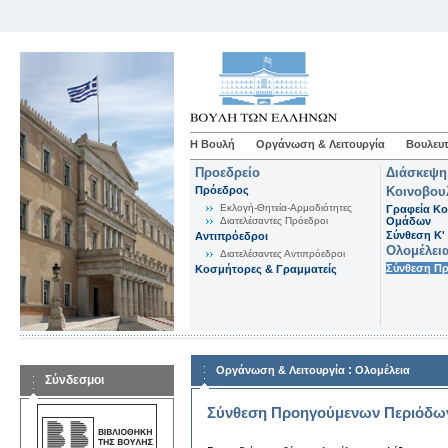
Η Βουλή
Οργάνωση & Λειτουργία
Βουλευτ
Προεδρείο
Διάσκεψη
Πρόεδρος
Κοινοβου
Εκλογή-Θητεία-Αρμοδιότητες
Γραφεία Κο
Διατελέσαντες Πρόεδροι
Ομάδων
Σύνθεση K'
Αντιπρόεδροι
Ολομέλει
Διατελέσαντες Αντιπρόεδροι
Σύνθεση Π
Κοσμήτορες & Γραμματείς
:
Οργάνωση & Λειτουργία
Ολομέλεια
Σύνδεσμοι
Σύνθεση Προηγούμενων Περιόδω