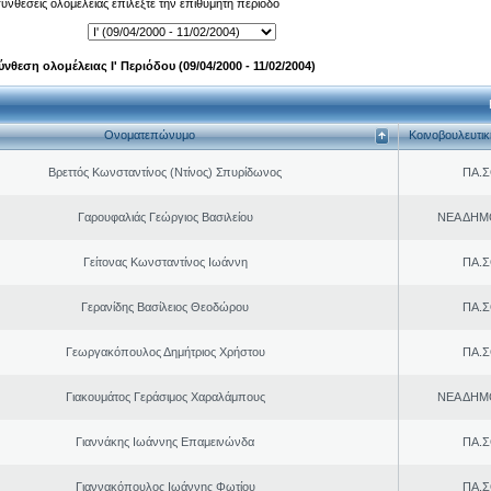
 συνθέσεις ολομέλειας επιλέξτε την επιθυμητή περίοδο
ύνθεση ολομέλειας Ι' Περιόδου (09/04/2000 - 11/02/2004)
Ονοματεπώνυμο
Κοινοβουλευτι
Βρεττός Κωνσταντίνος (Ντίνος) Σπυρίδωνος
ΠΑ.Σ
Γαρουφαλιάς Γεώργιος Βασιλείου
ΝΕΑ ΔΗΜ
Γείτονας Κωνσταντίνος Ιωάννη
ΠΑ.Σ
Γερανίδης Βασίλειος Θεοδώρου
ΠΑ.Σ
Γεωργακόπουλος Δημήτριος Χρήστου
ΠΑ.Σ
Γιακουμάτος Γεράσιμος Χαραλάμπους
ΝΕΑ ΔΗΜ
Γιαννάκης Ιωάννης Επαμεινώνδα
ΠΑ.Σ
Γιαννακόπουλος Ιωάννης Φωτίου
ΠΑ.Σ