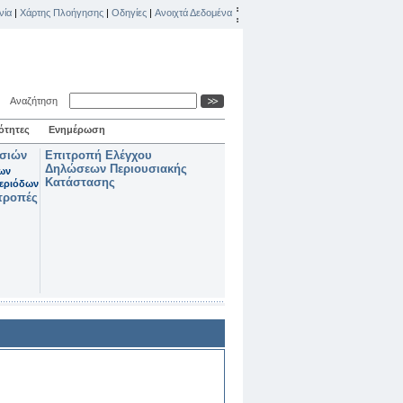
νία
|
Χάρτης Πλοήγησης
|
Οδηγίες
|
Ανοιχτά Δεδομένα
Αναζήτηση
ότητες
Ενημέρωση
ασιών
Επιτροπή Ελέγχου
Δηλώσεων Περιουσιακής
των
Κατάστασης
εριόδων
τροπές