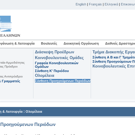
English
|
Français
|
Ελληνικά
|
Επικοινω
γάνωση & Λειτουργία
Βουλευτές
Διοικητική Οργάνωση
Διεθνείς Δραστηρι
Διάσκεψη Προέδρων
Τμήμα Διακοπής Εργ
Κοινοβουλευτικές Ομάδες
Σύνθεση Α Β και Γ Τμημά
Σύνθεση Προηγούμενων Π
τεία-Αρμοδιότητες
Γραφεία Κοινοβουλευτικών
Κοινοβουλευτικές Επι
τες Πρόεδροι
Ομάδων
Σύνθεση K' Περιόδου
Ολομέλεια
τες Αντιπρόεδροι
Σύνθεση Προηγούμενων Περιόδων
 Γραμματείς
:
 & Λειτουργία
Ολομέλεια
 Προηγούμενων Περιόδων