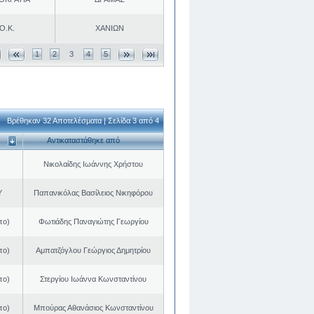
Ο.Κ.
ΧΑΝΙΩΝ
1
2
3
4
5
Βρέθηκαν 32 Αποτελέσματα | Σελίδα 3 από 4
Αντικαταστάθηκε από
Νικολαίδης Ιωάννης Χρήστου
Υ
Παπανικόλας Βασίλειος Νικηφόρου
πο)
Φωτιάδης Παναγιώτης Γεωργίου
πο)
Αμπατζόγλου Γεώργιος Δημητρίου
πο)
Στεργίου Ιωάννα Κωνσταντίνου
πο)
Μπούρας Αθανάσιος Κωνσταντίνου