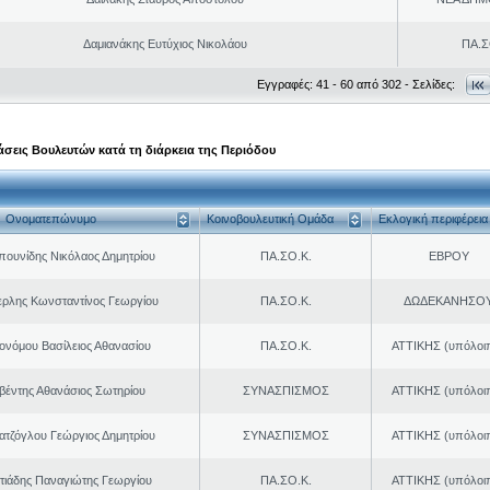
Δαμιανάκης Ευτύχιος Νικολάου
ΠΑ.Σ
Εγγραφές: 41 - 60 από 302 - Σελίδες:
σεις Βουλευτών κατά τη διάρκεια της Περιόδου
Ονοματεπώνυμο
Κοινοβουλευτική Ομάδα
Εκλογική περιφέρεια
πουνίδης Νικόλαος Δημητρίου
ΠΑ.ΣΟ.Κ.
ΕΒΡΟΥ
ερλης Κωνσταντίνος Γεωργίου
ΠΑ.ΣΟ.Κ.
ΔΩΔΕΚΑΝΗΣΟ
ονόμου Βασίλειος Αθανασίου
ΠΑ.ΣΟ.Κ.
ΑΤΤΙΚΗΣ (υπόλοι
βέντης Αθανάσιος Σωτηρίου
ΣΥΝΑΣΠΙΣΜΟΣ
ΑΤΤΙΚΗΣ (υπόλοι
τζόγλου Γεώργιος Δημητρίου
ΣΥΝΑΣΠΙΣΜΟΣ
ΑΤΤΙΚΗΣ (υπόλοι
ιάδης Παναγιώτης Γεωργίου
ΠΑ.ΣΟ.Κ.
ΑΤΤΙΚΗΣ (υπόλοι