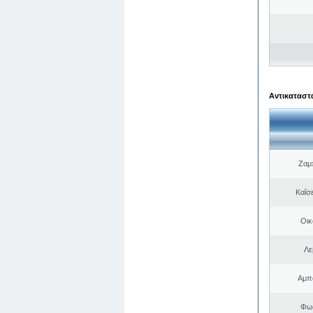
Αντικαταστά
Ζαμ
Καΐσ
Οικ
Λε
Αμπα
Φωτ