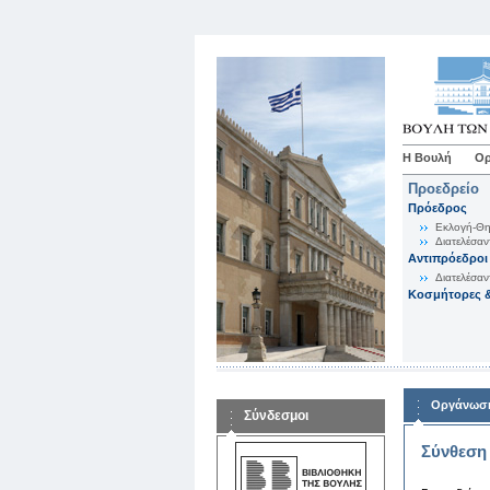
Η Βουλή
Ορ
Προεδρείο
Πρόεδρος
Εκλογή-Θη
Διατελέσαν
Αντιπρόεδροι
Διατελέσαν
Κοσμήτορες &
Οργάνωση
Σύνδεσμοι
Σύνθεση