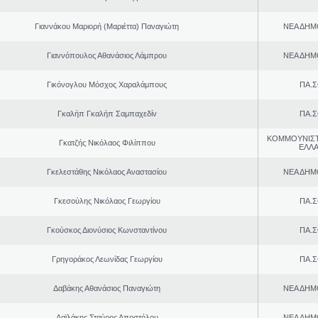
Γιαννάκου Μαριορή (Μαριέττα) Παναγιώτη
ΝΕΑ ΔΗΜ
Γιαννόπουλος Αθανάσιος Λάμπρου
ΝΕΑ ΔΗΜ
Γικόνογλου Μόσχος Χαραλάμπους
ΠΑ.Σ
Γκαλήπ Γκαλήπ Σαμπαχεδίν
ΠΑ.Σ
ΚΟΜΜΟΥΝΙΣ
Γκατζής Νικόλαος Φιλίππου
ΕΛΛ
Γκελεστάθης Νικόλαος Αναστασίου
ΝΕΑ ΔΗΜ
Γκεσούλης Νικόλαος Γεωργίου
ΠΑ.Σ
Γκούσκος Διονύσιος Κωνσταντίνου
ΠΑ.Σ
Γρηγοράκος Λεωνίδας Γεωργίου
ΠΑ.Σ
Δαβάκης Αθανάσιος Παναγιώτη
ΝΕΑ ΔΗΜ
Δαϊλάκης Σταύρος Αποστόλου
ΝΕΑ ΔΗΜ