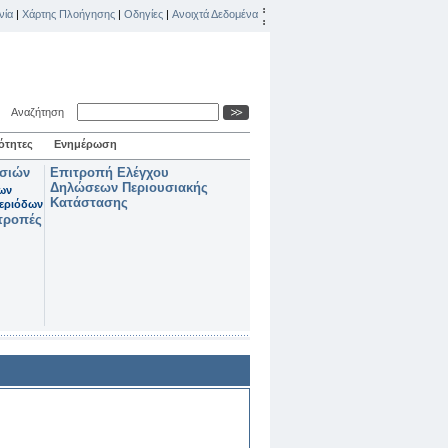
νία
|
Χάρτης Πλοήγησης
|
Οδηγίες
|
Ανοιχτά Δεδομένα
Αναζήτηση
ότητες
Ενημέρωση
ασιών
Επιτροπή Ελέγχου
Δηλώσεων Περιουσιακής
των
Κατάστασης
εριόδων
τροπές