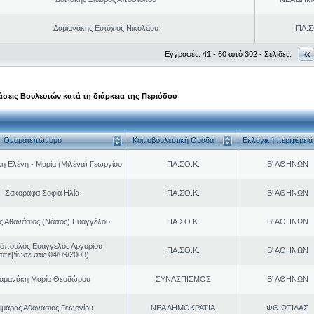
Δαμιανάκης Ευτύχιος Νικολάου
ΠΑ.Σ
Εγγραφές: 41 - 60 από 302 - Σελίδες:
σεις Βουλευτών κατά τη διάρκεια της Περιόδου
Ονοματεπώνυμο
Κοινοβουλευτική Ομάδα
Εκλογική περιφέρεια
η Ελένη - Μαρία (Μιλένα) Γεωργίου
ΠΑ.ΣΟ.Κ.
Β' ΑΘΗΝΩΝ
Σακοράφα Σοφία Ηλία
ΠΑ.ΣΟ.Κ.
Β' ΑΘΗΝΩΝ
ς Αθανάσιος (Νάσος) Ευαγγέλου
ΠΑ.ΣΟ.Κ.
Β' ΑΘΗΝΩΝ
νόπουλος Ευάγγελος Αργυρίου
ΠΑ.ΣΟ.Κ.
Β' ΑΘΗΝΩΝ
απεβίωσε στις 04/09/2003)
αμανάκη Μαρία Θεοδώρου
ΣΥΝΑΣΠΙΣΜΟΣ
Β' ΑΘΗΝΩΝ
ιμάρας Αθανάσιος Γεωργίου
ΝΕΑ ΔΗΜΟΚΡΑΤΙΑ
ΦΘΙΩΤΙΔΑΣ