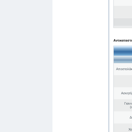
Αντικαταστά
Αποστολάκ
Ασκητή
Γιαν
(
Δ
Χε