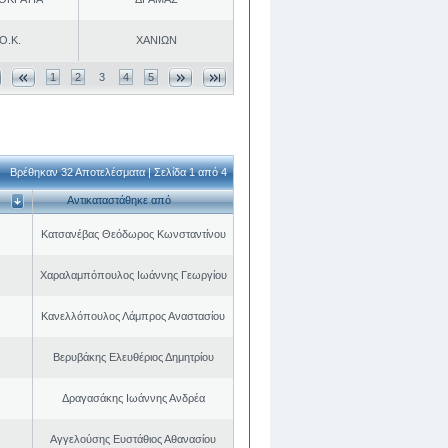
Ο.Κ.
ΧΑΝΙΩΝ
1
2
3
4
5
Βρέθηκαν 32 Αποτελέσματα | Σελίδα 1 από 4
Αντικαταστάθηκε από
Κατσανέβας Θεόδωρος Κωνσταντίνου
Χαραλαμπόπουλος Ιωάννης Γεωργίου
Κανελλόπουλος Λάμπρος Αναστασίου
Βερυβάκης Ελευθέριος Δημητρίου
Δραγασάκης Ιωάννης Ανδρέα
Αγγελούσης Ευστάθιος Αθανασίου