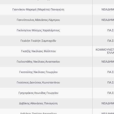
Γιαννάκου Μαριορή (Μαριέττα) Παναγιώτη
ΝΕΑ ΔΗΜ
Γιαννόπουλος Αθανάσιος Λάμπρου
ΝΕΑ ΔΗΜ
Γικόνογλου Μόσχος Χαραλάμπους
ΠΑ.Σ
Γκαλήπ Γκαλήπ Σαμπαχεδίν
ΠΑ.Σ
ΚΟΜΜΟΥΝΙΣ
Γκατζής Νικόλαος Φιλίππου
ΕΛΛ
Γκελεστάθης Νικόλαος Αναστασίου
ΝΕΑ ΔΗΜ
Γκεσούλης Νικόλαος Γεωργίου
ΠΑ.Σ
Γκούσκος Διονύσιος Κωνσταντίνου
ΠΑ.Σ
Γρηγοράκος Λεωνίδας Γεωργίου
ΠΑ.Σ
Δαβάκης Αθανάσιος Παναγιώτη
ΝΕΑ ΔΗΜ
Δαϊλάκης Σταύρος Αποστόλου
ΝΕΑ ΔΗΜ