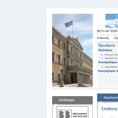
Η Βουλή
Ορ
Προεδρείο
Πρόεδρος
Εκλογή-Θη
Διατελέσαν
Αντιπρόεδροι
Διατελέσαν
Κοσμήτορες &
Οργάνωση
Σύνδεσμοι
Σύνθεση