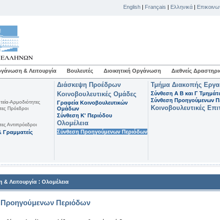
English
|
Français
|
Ελληνικά
|
Επικοινω
γάνωση & Λειτουργία
Βουλευτές
Διοικητική Οργάνωση
Διεθνείς Δραστηρι
Διάσκεψη Προέδρων
Τμήμα Διακοπής Εργ
Κοινοβουλευτικές Ομάδες
Σύνθεση Α Β και Γ Τμημά
Σύνθεση Προηγούμενων Π
τεία-Αρμοδιότητες
Γραφεία Κοινοβουλευτικών
Κοινοβουλευτικές Επι
τες Πρόεδροι
Ομάδων
Σύνθεση K' Περιόδου
Ολομέλεια
τες Αντιπρόεδροι
Σύνθεση Προηγούμενων Περιόδων
 Γραμματείς
:
 & Λειτουργία
Ολομέλεια
 Προηγούμενων Περιόδων