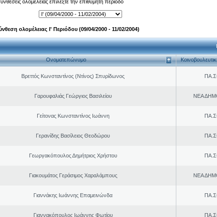
 συνθέσεις ολομέλειας επιλέξτε την επιθυμητή περίοδο
ύνθεση ολομέλειας Ι' Περιόδου (09/04/2000 - 11/02/2004)
Ονοματεπώνυμο
Κοινοβουλευτι
Βρεττός Κωνσταντίνος (Ντίνος) Σπυρίδωνος
ΠΑ.Σ
Γαρουφαλιάς Γεώργιος Βασιλείου
ΝΕΑ ΔΗΜ
Γείτονας Κωνσταντίνος Ιωάννη
ΠΑ.Σ
Γερανίδης Βασίλειος Θεοδώρου
ΠΑ.Σ
Γεωργακόπουλος Δημήτριος Χρήστου
ΠΑ.Σ
Γιακουμάτος Γεράσιμος Χαραλάμπους
ΝΕΑ ΔΗΜ
Γιαννάκης Ιωάννης Επαμεινώνδα
ΠΑ.Σ
Γιαννακόπουλος Ιωάννης Φωτίου
ΠΑ.Σ