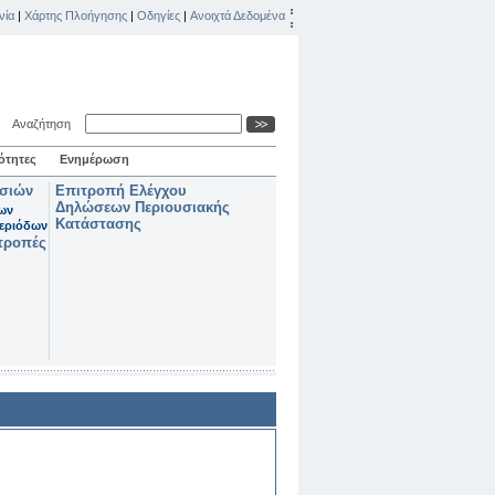
νία
|
Χάρτης Πλοήγησης
|
Οδηγίες
|
Ανοιχτά Δεδομένα
Αναζήτηση
ότητες
Ενημέρωση
ασιών
Επιτροπή Ελέγχου
Δηλώσεων Περιουσιακής
των
Κατάστασης
εριόδων
τροπές