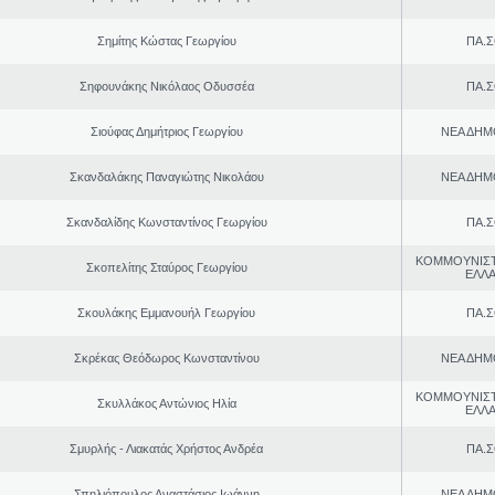
Σημίτης Κώστας Γεωργίου
ΠΑ.Σ
Σηφουνάκης Νικόλαος Οδυσσέα
ΠΑ.Σ
Σιούφας Δημήτριος Γεωργίου
ΝΕΑ ΔΗΜ
Σκανδαλάκης Παναγιώτης Νικολάου
ΝΕΑ ΔΗΜ
Σκανδαλίδης Κωνσταντίνος Γεωργίου
ΠΑ.Σ
ΚΟΜΜΟΥΝΙΣ
Σκοπελίτης Σταύρος Γεωργίου
ΕΛΛ
Σκουλάκης Εμμανουήλ Γεωργίου
ΠΑ.Σ
Σκρέκας Θεόδωρος Κωνσταντίνου
ΝΕΑ ΔΗΜ
ΚΟΜΜΟΥΝΙΣ
Σκυλλάκος Αντώνιος Ηλία
ΕΛΛ
Σμυρλής - Λιακατάς Χρήστος Ανδρέα
ΠΑ.Σ
Σπηλιόπουλος Αναστάσιος Ιωάννη
ΝΕΑ ΔΗΜ