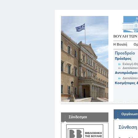
Η Βουλή
Ορ
Προεδρείο
Πρόεδρος
Εκλογή-Θη
Διατελέσαν
Αντιπρόεδροι
Διατελέσαν
Κοσμήτορες &
Οργάνωση
Σύνδεσμοι
Σύνθεση