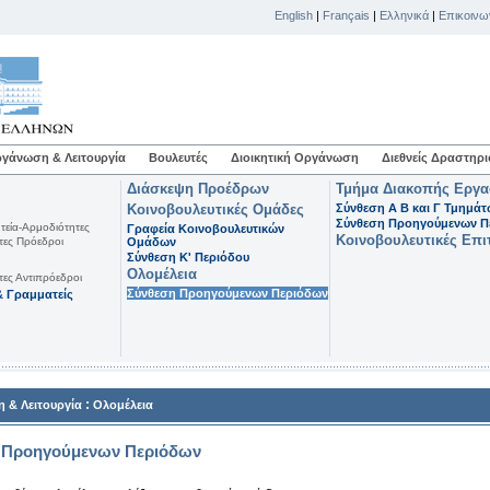
English
|
Français
|
Ελληνικά
|
Επικοινω
γάνωση & Λειτουργία
Βουλευτές
Διοικητική Οργάνωση
Διεθνείς Δραστηρι
Διάσκεψη Προέδρων
Τμήμα Διακοπής Εργ
Κοινοβουλευτικές Ομάδες
Σύνθεση Α Β και Γ Τμημά
Σύνθεση Προηγούμενων Π
τεία-Αρμοδιότητες
Γραφεία Κοινοβουλευτικών
Κοινοβουλευτικές Επι
τες Πρόεδροι
Ομάδων
Σύνθεση K' Περιόδου
Ολομέλεια
τες Αντιπρόεδροι
Σύνθεση Προηγούμενων Περιόδων
 Γραμματείς
:
 & Λειτουργία
Ολομέλεια
 Προηγούμενων Περιόδων