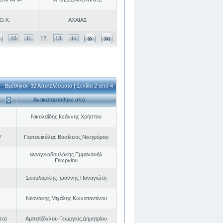
Ο.Κ.
ΑΧΑΪΑΣ
10
11
12
13
14
Βρέθηκαν 32 Αποτελέσματα | Σελίδα 2 από 4
Αντικαταστάθηκε από
Νικολαίδης Ιωάννης Χρήστου
Υ
Παπανικόλας Βασίλειος Νικηφόρου
Φραγκιαδουλάκης Εμμανουήλ
Γεωργίου
Σκουλαρίκης Ιωάννης Παναγιώτη
Νεονάκης Μιχάλης Κωνσταντίνου
πο)
Αμπατζόγλου Γεώργιος Δημητρίου