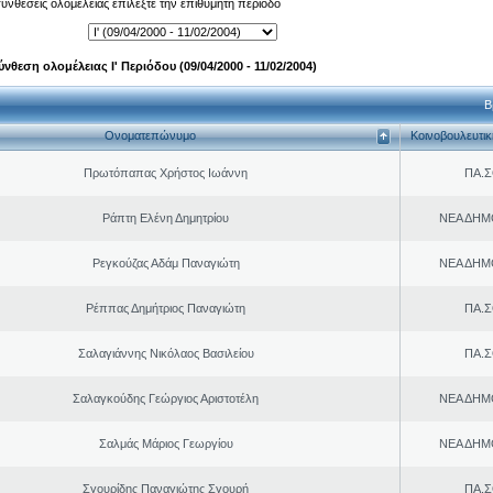
 συνθέσεις ολομέλειας επιλέξτε την επιθυμητή περίοδο
ύνθεση ολομέλειας Ι' Περιόδου (09/04/2000 - 11/02/2004)
Β
Ονοματεπώνυμο
Κοινοβουλευτι
Πρωτόπαπας Χρήστος Ιωάννη
ΠΑ.Σ
Ράπτη Ελένη Δημητρίου
ΝΕΑ ΔΗΜ
Ρεγκούζας Αδάμ Παναγιώτη
ΝΕΑ ΔΗΜ
Ρέππας Δημήτριος Παναγιώτη
ΠΑ.Σ
Σαλαγιάννης Νικόλαος Βασιλείου
ΠΑ.Σ
Σαλαγκούδης Γεώργιος Αριστοτέλη
ΝΕΑ ΔΗΜ
Σαλμάς Μάριος Γεωργίου
ΝΕΑ ΔΗΜ
Σγουρίδης Παναγιώτης Σγουρή
ΠΑ.Σ