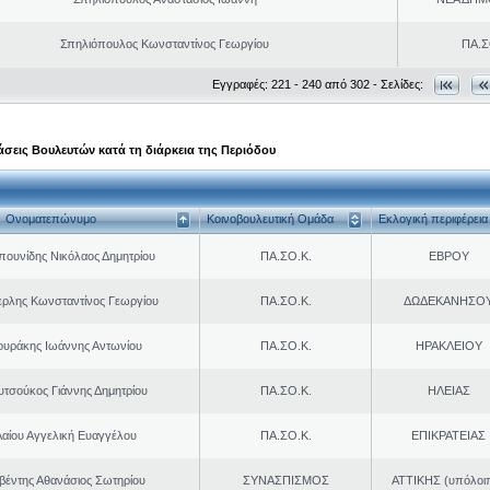
Σπηλιόπουλος Κωνσταντίνος Γεωργίου
ΠΑ.Σ
Εγγραφές: 221 - 240 από 302 - Σελίδες:
σεις Βουλευτών κατά τη διάρκεια της Περιόδου
Ονοματεπώνυμο
Κοινοβουλευτική Ομάδα
Εκλογική περιφέρεια
πουνίδης Νικόλαος Δημητρίου
ΠΑ.ΣΟ.Κ.
ΕΒΡΟΥ
ερλης Κωνσταντίνος Γεωργίου
ΠΑ.ΣΟ.Κ.
ΔΩΔΕΚΑΝΗΣΟ
ουράκης Ιωάννης Αντωνίου
ΠΑ.ΣΟ.Κ.
ΗΡΑΚΛΕΙΟΥ
υτσούκος Γιάννης Δημητρίου
ΠΑ.ΣΟ.Κ.
ΗΛΕΙΑΣ
Λαίου Αγγελική Ευαγγέλου
ΠΑ.ΣΟ.Κ.
ΕΠΙΚΡΑΤΕΙΑΣ
βέντης Αθανάσιος Σωτηρίου
ΣΥΝΑΣΠΙΣΜΟΣ
ΑΤΤΙΚΗΣ (υπόλοι