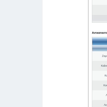
Αντικαταστά
Ζαμ
Καΐσ
Κ
Κο
Λε