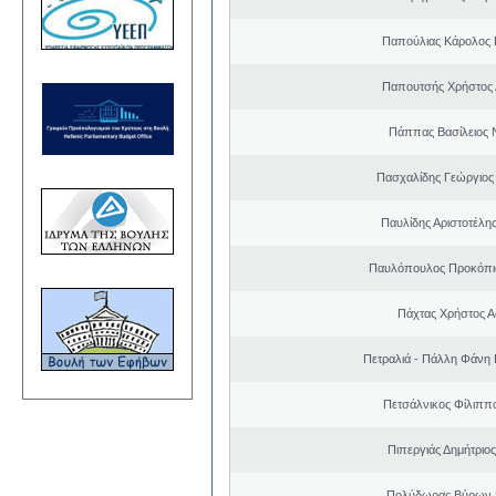
Παπούλιας Κάρολος 
Παπουτσής Χρήστος 
Πάππας Βασίλειος 
Πασχαλίδης Γεώργιος
Παυλίδης Αριστοτέλη
Παυλόπουλος Προκόπιο
Πάχτας Χρήστος Α
Πετραλιά - Πάλλη Φάνη
Πετσάλνικος Φίλιππ
Πιπεργιάς Δημήτριο
Πολύδωρας Βύρων 