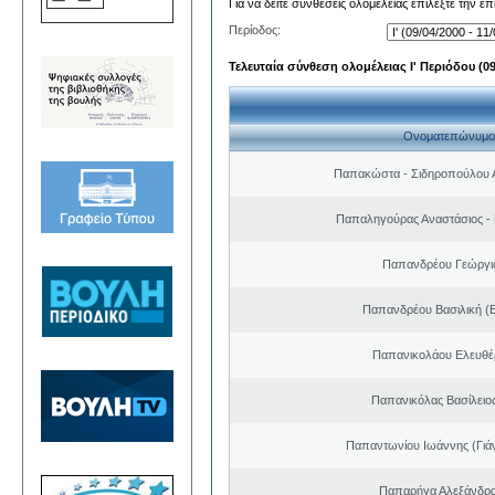
Για να δείτε συνθέσεις ολομέλειας επιλέξτε την ε
Περίοδος:
Τελευταία σύνθεση ολομέλειας Ι' Περιόδου (09/
Ονοματεπώνυμο
Παπακώστα - Σιδηροπούλου Α
Παπαληγούρας Αναστάσιος -
Παπανδρέου Γεώργι
Παπανδρέου Βασιλική (
Παπανικολάου Ελευθέ
Παπανικόλας Βασίλειο
Παπαντωνίου Ιωάννης (Γιά
Παπαρήγα Αλεξάνδρα