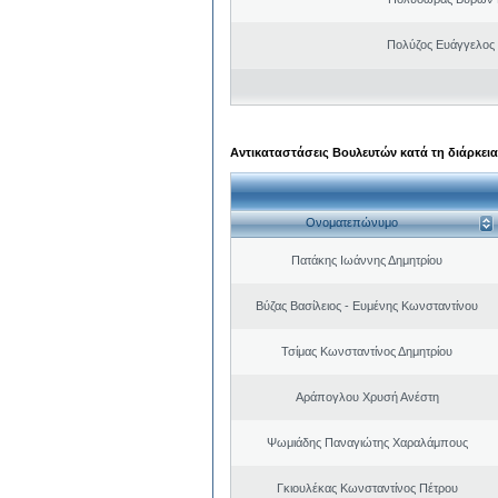
Πολύζος Ευάγγελος
Αντικαταστάσεις Βουλευτών κατά τη διάρκεια
Ονοματεπώνυμο
Πατάκης Ιωάννης Δημητρίου
Βύζας Βασίλειος - Ευμένης Κωνσταντίνου
Τσίμας Κωνσταντίνος Δημητρίου
Αράπογλου Χρυσή Ανέστη
Ψωμιάδης Παναγιώτης Χαραλάμπους
Γκιουλέκας Κωνσταντίνος Πέτρου