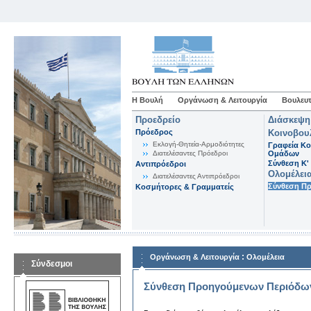
Η Βουλή
Οργάνωση & Λειτουργία
Βουλευτ
Προεδρείο
Διάσκεψη
Πρόεδρος
Κοινοβου
Εκλογή-Θητεία-Αρμοδιότητες
Γραφεία Κο
Διατελέσαντες Πρόεδροι
Ομάδων
Σύνθεση K'
Αντιπρόεδροι
Ολομέλει
Διατελέσαντες Αντιπρόεδροι
Σύνθεση Π
Κοσμήτορες & Γραμματείς
:
Οργάνωση & Λειτουργία
Ολομέλεια
Σύνδεσμοι
Σύνθεση Προηγούμενων Περιόδω