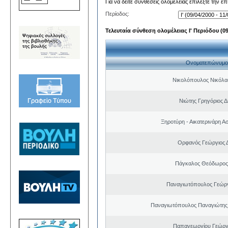
Για να δείτε συνθέσεις ολομέλειας επιλέξτε την ε
Περίοδος:
Τελευταία σύνθεση ολομέλειας Ι' Περιόδου (09/
Ονοματεπώνυμο
Νικολόπουλος Νικόλα
Νιώτης Γρηγόριος Δ
Ξηροτύρη - Αικατερινάρη Α
Ορφανός Γεώργιος 
Πάγκαλος Θεόδωρος
Παναγιωτόπουλος Γεώργ
Παναγιωτόπουλος Παναγιώτης
Παπαγεωργίου Γεώργ