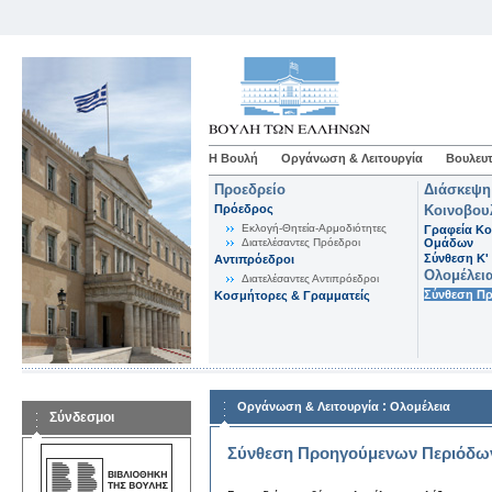
Η Βουλή
Οργάνωση & Λειτουργία
Βουλευτ
Προεδρείο
Διάσκεψη
Πρόεδρος
Κοινοβου
Εκλογή-Θητεία-Αρμοδιότητες
Γραφεία Κο
Διατελέσαντες Πρόεδροι
Ομάδων
Σύνθεση K'
Αντιπρόεδροι
Ολομέλει
Διατελέσαντες Αντιπρόεδροι
Σύνθεση Π
Κοσμήτορες & Γραμματείς
:
Οργάνωση & Λειτουργία
Ολομέλεια
Σύνδεσμοι
Σύνθεση Προηγούμενων Περιόδω