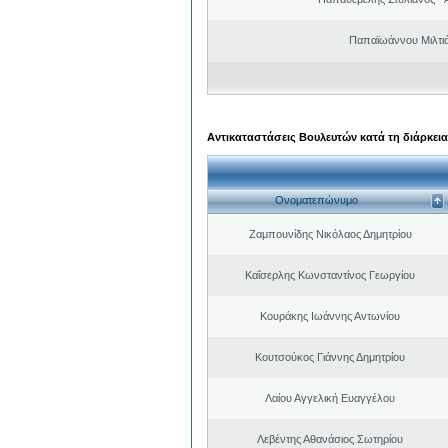
Παπαϊωάννου Μιλτιά
Αντικαταστάσεις Βουλευτών κατά τη διάρκεια
Ονοματεπώνυμο
Ζαμπουνίδης Νικόλαος Δημητρίου
Καΐσερλης Κωνσταντίνος Γεωργίου
Κουράκης Ιωάννης Αντωνίου
Κουτσούκος Γιάννης Δημητρίου
Λαίου Αγγελική Ευαγγέλου
Λεβέντης Αθανάσιος Σωτηρίου