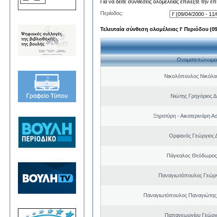
Για να δείτε συνθέσεις ολομέλειας επιλέξτε την ε
Περίοδος:
Τελευταία σύνθεση ολομέλειας Ι' Περιόδου (09/
Ονοματεπώνυμο
Νικολόπουλος Νικόλα
Νιώτης Γρηγόριος Δ
Ξηροτύρη - Αικατερινάρη Α
Ορφανός Γεώργιος 
Πάγκαλος Θεόδωρος
Παναγιωτόπουλος Γεώργ
Παναγιωτόπουλος Παναγιώτης
Παπαγεωργίου Γεώργ