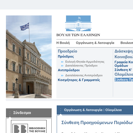
Η Βουλή
Οργάνωση & Λειτουργία
Βουλευτ
Προεδρείο
Διάσκεψη
Πρόεδρος
Κοινοβου
Εκλογή-Θητεία-Αρμοδιότητες
Γραφεία Κο
Διατελέσαντες Πρόεδροι
Ομάδων
Σύνθεση K'
Αντιπρόεδροι
Ολομέλει
Διατελέσαντες Αντιπρόεδροι
Σύνθεση Π
Κοσμήτορες & Γραμματείς
:
Οργάνωση & Λειτουργία
Ολομέλεια
Σύνδεσμοι
Σύνθεση Προηγούμενων Περιόδω