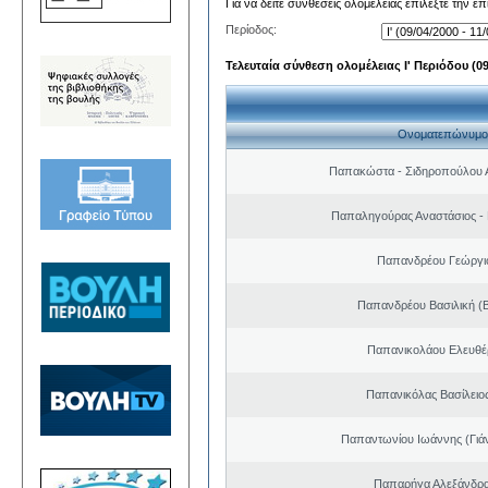
Για να δείτε συνθέσεις ολομέλειας επιλέξτε την ε
Περίοδος:
Τελευταία σύνθεση ολομέλειας Ι' Περιόδου (09/
Ονοματεπώνυμο
Παπακώστα - Σιδηροπούλου Α
Παπαληγούρας Αναστάσιος -
Παπανδρέου Γεώργι
Παπανδρέου Βασιλική (
Παπανικολάου Ελευθέ
Παπανικόλας Βασίλειο
Παπαντωνίου Ιωάννης (Γιά
Παπαρήγα Αλεξάνδρα