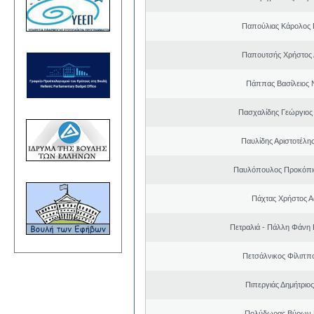
Παπούλιας Κάρολος 
Παπουτσής Χρήστος 
Πάππας Βασίλειος 
Πασχαλίδης Γεώργιος
Παυλίδης Αριστοτέλη
Παυλόπουλος Προκόπιο
Πάχτας Χρήστος Α
Πετραλιά - Πάλλη Φάνη
Πετσάλνικος Φίλιππ
Πιπεργιάς Δημήτριο
Πολύδωρας Βύρων 