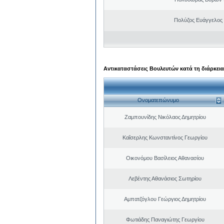
Πολύζος Ευάγγελος
Αντικαταστάσεις Βουλευτών κατά τη διάρκεια
Ονοματεπώνυμο
Ζαμπουνίδης Νικόλαος Δημητρίου
Καΐσερλης Κωνσταντίνος Γεωργίου
Οικονόμου Βασίλειος Αθανασίου
Λεβέντης Αθανάσιος Σωτηρίου
Αμπατζόγλου Γεώργιος Δημητρίου
Φωτιάδης Παναγιώτης Γεωργίου