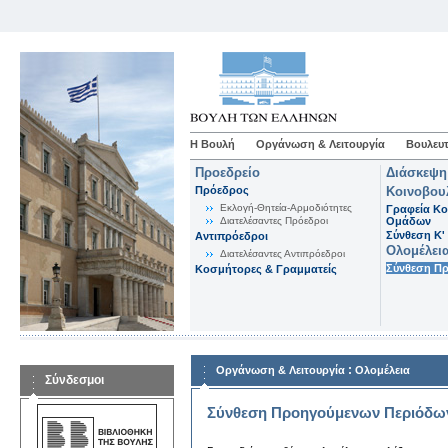
Η Βουλή
Οργάνωση & Λειτουργία
Βουλευτ
Προεδρείο
Διάσκεψη
Πρόεδρος
Κοινοβου
Εκλογή-Θητεία-Αρμοδιότητες
Γραφεία Κο
Διατελέσαντες Πρόεδροι
Ομάδων
Σύνθεση K'
Αντιπρόεδροι
Ολομέλει
Διατελέσαντες Αντιπρόεδροι
Σύνθεση Π
Κοσμήτορες & Γραμματείς
:
Οργάνωση & Λειτουργία
Ολομέλεια
Σύνδεσμοι
Σύνθεση Προηγούμενων Περιόδω