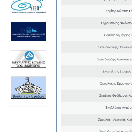
Σημίτης Κώστας Γ
Σηφουνάκης Νικόλαο
Σιούφας Δημήτριος 
Σκανδαλάκης Παναγιώτ
Σκανδαλίδης Κωνσταντί
Σκοπελίτης Σταύρος
Σκουλάκης Εμμανουή
Σκρέκας Θεόδωρος Κω
Σκυλλάκος Αντώνι
Σμυρλής - Λιακατάς Χρ
Σπηλιόπουλος Αναστά