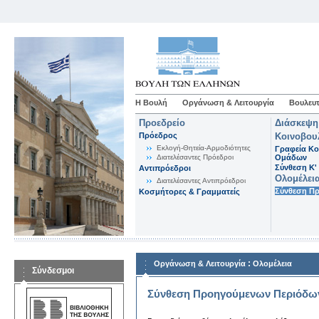
Η Βουλή
Οργάνωση & Λειτουργία
Βουλευτ
Προεδρείο
Διάσκεψη
Πρόεδρος
Κοινοβου
Εκλογή-Θητεία-Αρμοδιότητες
Γραφεία Κο
Διατελέσαντες Πρόεδροι
Ομάδων
Σύνθεση K'
Αντιπρόεδροι
Ολομέλει
Διατελέσαντες Αντιπρόεδροι
Σύνθεση Π
Κοσμήτορες & Γραμματείς
:
Οργάνωση & Λειτουργία
Ολομέλεια
Σύνδεσμοι
Σύνθεση Προηγούμενων Περιόδω