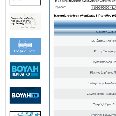
Για να δείτε συνθέσεις ολομέλειας επιλέξτε την ε
Περίοδος:
Τελευταία σύνθεση ολομέλειας Ι' Περιόδου (09/
Ονοματεπώνυμο
Πρωτόπαπας Χρήστο
Ράπτη Ελένη Δημ
Ρεγκούζας Αδάμ Π
Ρέππας Δημήτριος 
Σαλαγιάννης Νικόλαος
Σαλαγκούδης Γεώργιος
Σαλμάς Μάριος Γ
Σγουρίδης Παναγιώτ