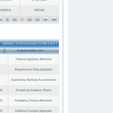
ΟΚΡΑΤΙΑ
ΠΙΕΡΙΑΣ
9
10
11
12
13
Βρέθηκαν 32 Αποτελέσματα | Σελίδα 2 από 4
Αντικαταστάθηκε από
Τσιόγκας Δημήτριος Βασιλείου
Βλαχόπουλος Ηλίας Δημητρίου
Στρατηλάτης Νικόλαος Κωνσταντίνου
ΗΣ
Σπυριούνης Κυριάκος Πέτρου
ΗΣ
Καλαφάτης Σταύρος Αθανασίου
ΗΣ
Κούβελας Σωτήριος Δημητρίου