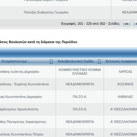
Πολύζος Ευάγγελος Γεωργίου
ΝΕΑ ΔΗΜ
Εγγραφές: 201 - 220 από 302 - Σελίδες:
σεις Βουλευτών κατά τη διάρκεια της Περιόδου
Ονοματεπώνυμο
Κοινοβουλευτική Ομάδα
Εκλογική περιφέρεια
ΚΟΜΜΟΥΝΙΣΤΙΚΟ ΚΟΜΜΑ
ατάκης Ιωάννης Δημητρίου
ΛΑΡΙΣΑΣ
ΕΛΛΑΔΑΣ
ασίλειος - Ευμένης Κωνσταντίνου
ΝΕΑ ΔΗΜΟΚΡΑΤΙΑ
ΚΟΖΑΝΗΣ
μας Κωνσταντίνος Δημητρίου
ΠΑ.ΣΟ.Κ.
ΚΑΒΑΛΑΣ
Αράπογλου Χρυσή Ανέστη
ΠΑ.ΣΟ.Κ.
Α' ΘΕΣΣΑΛΟΝΙΚ
δης Παναγιώτης Χαραλάμπους
ΝΕΑ ΔΗΜΟΚΡΑΤΙΑ
Α' ΘΕΣΣΑΛΟΝΙΚ
ουλέκας Κωνσταντίνος Πέτρου
ΝΕΑ ΔΗΜΟΚΡΑΤΙΑ
Α' ΘΕΣΣΑΛΟΝΙΚ