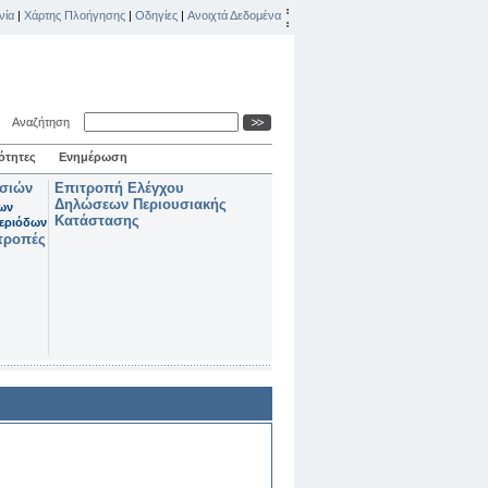
νία
|
Χάρτης Πλοήγησης
|
Οδηγίες
|
Ανοιχτά Δεδομένα
Αναζήτηση
ότητες
Ενημέρωση
ασιών
Επιτροπή Ελέγχου
Δηλώσεων Περιουσιακής
των
Κατάστασης
εριόδων
τροπές