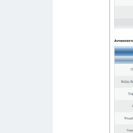
Αντικαταστά
Π
Βύζας Β
Τσί
Ψωμιά
Γκι