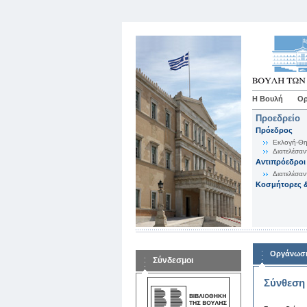
Η Βουλή
Ορ
Προεδρείο
Πρόεδρος
Εκλογή-Θη
Διατελέσαν
Αντιπρόεδροι
Διατελέσαν
Κοσμήτορες &
Οργάνωση
Σύνδεσμοι
Σύνθεση