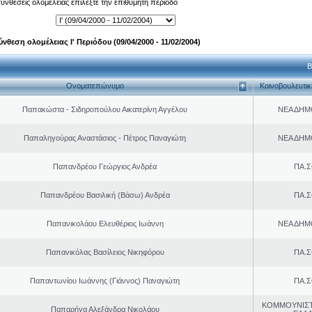
 συνθέσεις ολομέλειας επιλέξτε την επιθυμητή περίοδο
ύνθεση ολομέλειας Ι' Περιόδου (09/04/2000 - 11/02/2004)
Β
Ονοματεπώνυμο
Κοινοβουλευτι
Παπακώστα - Σιδηροπούλου Αικατερίνη Αγγέλου
ΝΕΑ ΔΗΜ
Παπαληγούρας Αναστάσιος - Πέτρος Παναγιώτη
ΝΕΑ ΔΗΜ
Παπανδρέου Γεώργιος Ανδρέα
ΠΑ.Σ
Παπανδρέου Βασιλική (Βάσω) Ανδρέα
ΠΑ.Σ
Παπανικολάου Ελευθέριος Ιωάννη
ΝΕΑ ΔΗΜ
Παπανικόλας Βασίλειος Νικηφόρου
ΠΑ.Σ
Παπαντωνίου Ιωάννης (Γιάννος) Παναγιώτη
ΠΑ.Σ
ΚΟΜΜΟΥΝΙΣ
Παπαρήγα Αλεξάνδρα Νικολάου