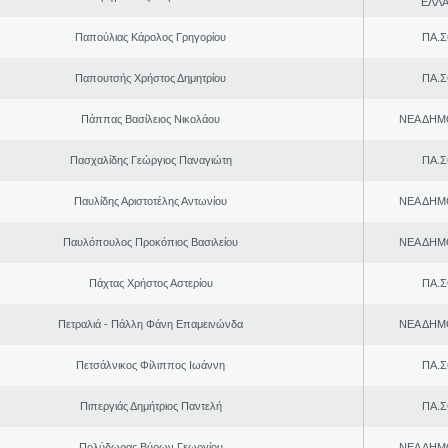
ΕΛΛ
Παπούλιας Κάρολος Γρηγορίου
ΠΑ.Σ
Παπουτσής Χρήστος Δημητρίου
ΠΑ.Σ
Πάππας Βασίλειος Νικολάου
ΝΕΑ ΔΗΜ
Πασχαλίδης Γεώργιος Παναγιώτη
ΠΑ.Σ
Παυλίδης Αριστοτέλης Αντωνίου
ΝΕΑ ΔΗΜ
Παυλόπουλος Προκόπιος Βασιλείου
ΝΕΑ ΔΗΜ
Πάχτας Χρήστος Αστερίου
ΠΑ.Σ
Πετραλιά - Πάλλη Φάνη Επαμεινώνδα
ΝΕΑ ΔΗΜ
Πετσάλνικος Φίλιππος Ιωάννη
ΠΑ.Σ
Πιπεργιάς Δημήτριος Παντελή
ΠΑ.Σ
Πολύδωρας Βύρων Γεωργίου
ΝΕΑ ΔΗΜ