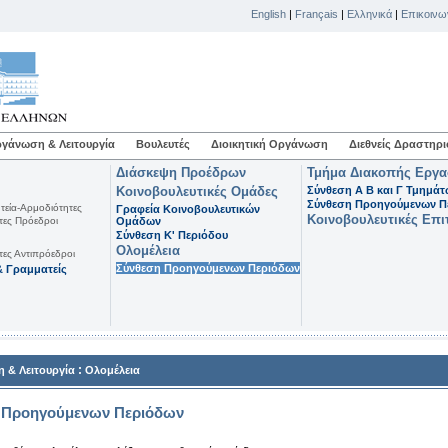
English
|
Français
|
Ελληνικά
|
Επικοινω
γάνωση & Λειτουργία
Βουλευτές
Διοικητική Οργάνωση
Διεθνείς Δραστηρι
Διάσκεψη Προέδρων
Τμήμα Διακοπής Εργ
Κοινοβουλευτικές Ομάδες
Σύνθεση Α Β και Γ Τμημά
Σύνθεση Προηγούμενων Π
τεία-Αρμοδιότητες
Γραφεία Κοινοβουλευτικών
Κοινοβουλευτικές Επι
τες Πρόεδροι
Ομάδων
Σύνθεση K' Περιόδου
Ολομέλεια
τες Αντιπρόεδροι
Σύνθεση Προηγούμενων Περιόδων
 Γραμματείς
:
 & Λειτουργία
Ολομέλεια
 Προηγούμενων Περιόδων