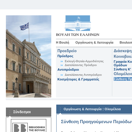
Η Βουλή
Οργάνωση & Λειτουργία
Βουλευτ
Προεδρείο
Διάσκεψη
Πρόεδρος
Κοινοβου
Εκλογή-Θητεία-Αρμοδιότητες
Γραφεία Κο
Διατελέσαντες Πρόεδροι
Ομάδων
Σύνθεση K'
Αντιπρόεδροι
Ολομέλει
Διατελέσαντες Αντιπρόεδροι
Σύνθεση Π
Κοσμήτορες & Γραμματείς
:
Οργάνωση & Λειτουργία
Ολομέλεια
Σύνδεσμοι
Σύνθεση Προηγούμενων Περιόδω