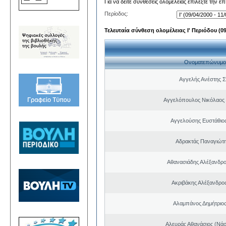
Για να δείτε συνθέσεις ολομέλειας επιλέξτε την ε
Περίοδος:
Τελευταία σύνθεση ολομέλειας Ι' Περιόδου (09/
Ονοματεπώνυμο
Αγγελής Ανέστης Σ
Αγγελόπουλος Νικόλαος
Αγγελούσης Ευστάθιο
Αδρακτάς Παναγιώτ
Αθανασιάδης Αλέξανδρ
Ακριβάκης Αλέξανδρος
Αλαμπάνος Δημήτριο
Αλευράς Αθανάσιος (Νάσ