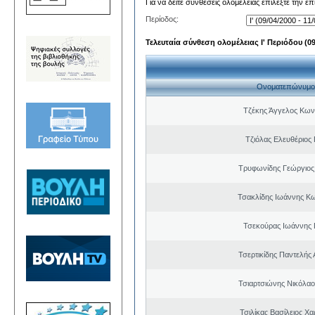
Για να δείτε συνθέσεις ολομέλειας επιλέξτε την ε
Περίοδος:
Τελευταία σύνθεση ολομέλειας Ι' Περιόδου (09/
Ονοματεπώνυμο
Τζέκης Άγγελος Κων
Τζιόλας Ελευθέριος
Τρυφωνίδης Γεώργιος
Τσακλίδης Ιωάννης Κ
Τσεκούρας Ιωάννης 
Τσερτικίδης Παντελής
Τσιαρτσιώνης Νικόλαο
Τσιλίκας Βασίλειος Χ