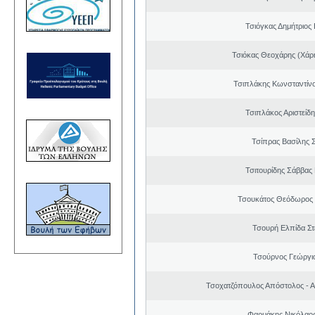
Τσιόγκας Δημήτριος 
Τσιόκας Θεοχάρης (Χάρη
Τσιπλάκης Κωνσταντίν
Τσιπλάκος Αριστείδ
Τσίπρας Βασίλης 
Τσιτουρίδης Σάββας
Τσουκάτος Θεόδωρος
Τσουρή Ελπίδα Σ
Τσούρνος Γεώργιο
Τσοχατζόπουλος Απόστολος - 
Φαρμάκης Νικόλαο