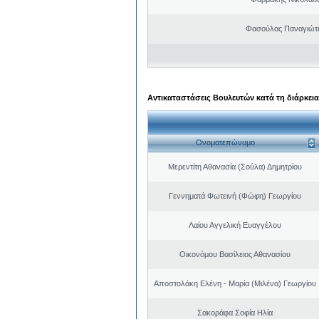
Φασούλας Παναγιώτ
Αντικαταστάσεις Βουλευτών κατά τη διάρκεια
Ονοματεπώνυμο
Μερεντίτη Αθανασία (Σούλα) Δημητρίου
Γεννηματά Φωτεινή (Φώφη) Γεωργίου
Λαίου Αγγελική Ευαγγέλου
Οικονόμου Βασίλειος Αθανασίου
Αποστολάκη Ελένη - Μαρία (Μιλένα) Γεωργίου
Σακοράφα Σοφία Ηλία