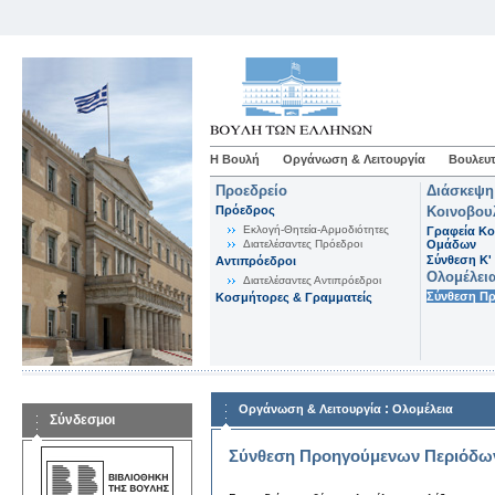
Η Βουλή
Οργάνωση & Λειτουργία
Βουλευτ
Προεδρείο
Διάσκεψη
Πρόεδρος
Κοινοβου
Εκλογή-Θητεία-Αρμοδιότητες
Γραφεία Κο
Διατελέσαντες Πρόεδροι
Ομάδων
Σύνθεση K'
Αντιπρόεδροι
Ολομέλει
Διατελέσαντες Αντιπρόεδροι
Σύνθεση Π
Κοσμήτορες & Γραμματείς
:
Οργάνωση & Λειτουργία
Ολομέλεια
Σύνδεσμοι
Σύνθεση Προηγούμενων Περιόδω