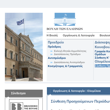
Η Βουλή
Οργάνωση & Λειτουργία
Βουλευτ
Προεδρείο
Διάσκεψη
Πρόεδρος
Κοινοβου
Εκλογή-Θητεία-Αρμοδιότητες
Γραφεία Κο
Διατελέσαντες Πρόεδροι
Ομάδων
Σύνθεση K'
Αντιπρόεδροι
Ολομέλει
Διατελέσαντες Αντιπρόεδροι
Σύνθεση Π
Κοσμήτορες & Γραμματείς
:
Οργάνωση & Λειτουργία
Ολομέλεια
Σύνδεσμοι
Σύνθεση Προηγούμενων Περιόδω