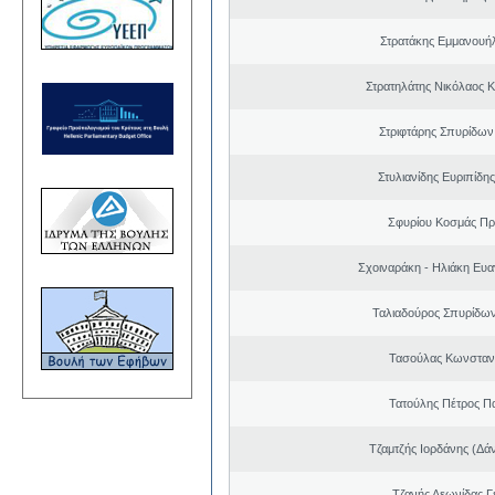
Στρατάκης Εμμανουή
Στρατηλάτης Νικόλαος 
Στριφτάρης Σπυρίδων
Στυλιανίδης Ευριπίδη
Σφυρίου Κοσμάς Π
Σχοιναράκη - Ηλιάκη Ευα
Ταλιαδούρος Σπυρίδω
Τασούλας Κωνσταντ
Τατούλης Πέτρος Π
Τζαμτζής Ιορδάνης (Δά
Τζανής Λεωνίδας Γ