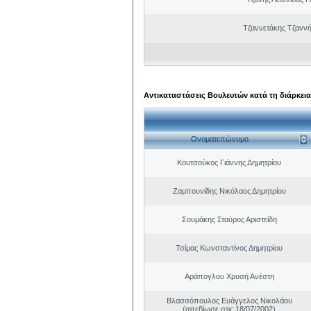
Τζαννετάκης Τζαννή
Αντικαταστάσεις Βουλευτών κατά τη διάρκεια
Ονοματεπώνυμο
Κουτσούκος Γιάννης Δημητρίου
Ζαμπουνίδης Νικόλαος Δημητρίου
Σουμάκης Σταύρος Αριστείδη
Τσίμας Κωνσταντίνος Δημητρίου
Αράπογλου Χρυσή Ανέστη
Βλασσόπουλος Ευάγγελος Νικολάου
(απεβίωσε στις 18/07/2002)