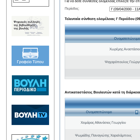
Για να δείτε συνθέσεις ολομέλειας επιλέξτε την ε
Περίοδος:
Τελευταία σύνθεση ολομέλειας Ι' Περιόδου (09/
Ονοματεπώνυμο
Χωρέμης Αναστάσιο
Ψαχαρόπουλος Γεώργι
Αντικαταστάσεις Βουλευτών κατά τη διάρκεια
Ονοματεπώνυμο
Χειμάρας Αθανάσιος Γεωργίου
Ψωμιάδης Παναγιώτης Χαραλάμπους