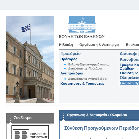
Η Βουλή
Οργάνωση & Λειτουργία
Βουλευτ
Προεδρείο
Διάσκεψη
Πρόεδρος
Κοινοβου
Εκλογή-Θητεία-Αρμοδιότητες
Γραφεία Κο
Διατελέσαντες Πρόεδροι
Ομάδων
Σύνθεση K'
Αντιπρόεδροι
Ολομέλει
Διατελέσαντες Αντιπρόεδροι
Σύνθεση Π
Κοσμήτορες & Γραμματείς
:
Οργάνωση & Λειτουργία
Ολομέλεια
Σύνδεσμοι
Σύνθεση Προηγούμενων Περιόδω