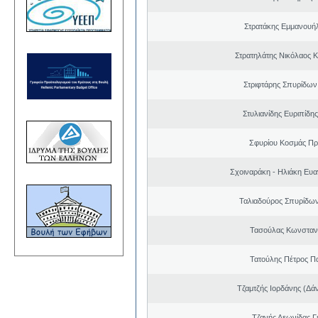
Στρατάκης Εμμανουή
Στρατηλάτης Νικόλαος 
Στριφτάρης Σπυρίδων
Στυλιανίδης Ευριπίδη
Σφυρίου Κοσμάς Π
Σχοιναράκη - Ηλιάκη Ευα
Ταλιαδούρος Σπυρίδω
Τασούλας Κωνσταντ
Τατούλης Πέτρος Π
Τζαμτζής Ιορδάνης (Δά
Τζανής Λεωνίδας Γ