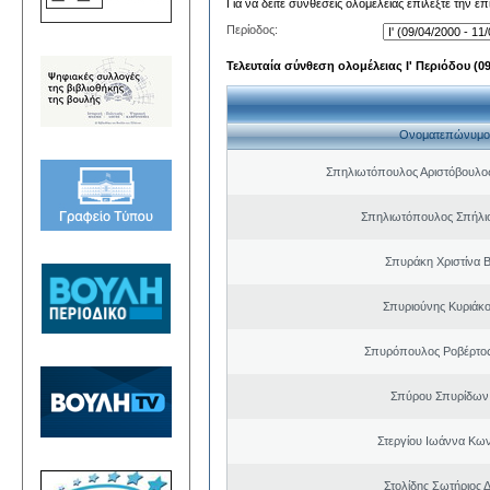
Για να δείτε συνθέσεις ολομέλειας επιλέξτε την ε
Περίοδος:
Τελευταία σύνθεση ολομέλειας Ι' Περιόδου (09/
Ονοματεπώνυμο
Σπηλιωτόπουλος Αριστόβουλος
Σπηλιωτόπουλος Σπήλι
Σπυράκη Χριστίνα Β
Σπυριούνης Κυριάκο
Σπυρόπουλος Ροβέρτο
Σπύρου Σπυρίδων
Στεργίου Ιωάννα Κων
Στολίδης Σωτήριος 