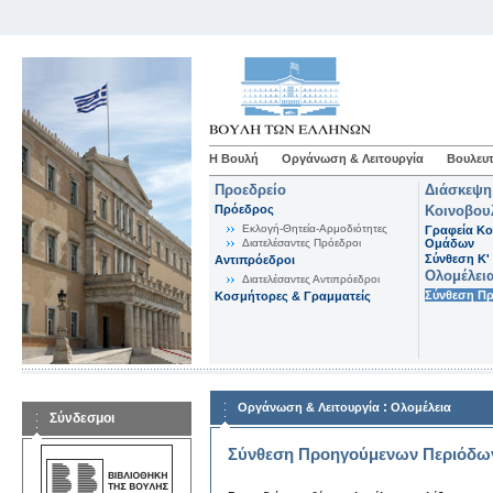
Η Βουλή
Οργάνωση & Λειτουργία
Βουλευτ
Προεδρείο
Διάσκεψη
Πρόεδρος
Κοινοβου
Εκλογή-Θητεία-Αρμοδιότητες
Γραφεία Κο
Διατελέσαντες Πρόεδροι
Ομάδων
Σύνθεση K'
Αντιπρόεδροι
Ολομέλει
Διατελέσαντες Αντιπρόεδροι
Σύνθεση Π
Κοσμήτορες & Γραμματείς
:
Οργάνωση & Λειτουργία
Ολομέλεια
Σύνδεσμοι
Σύνθεση Προηγούμενων Περιόδω