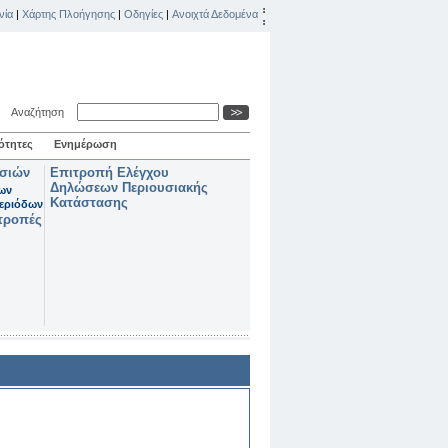
νία
|
Χάρτης Πλοήγησης
|
Οδηγίες
|
Ανοιχτά Δεδομένα
Αναζήτηση
ότητες
Ενημέρωση
ασιών
Επιτροπή Ελέγχου
Δηλώσεων Περιουσιακής
των
Κατάστασης
εριόδων
τροπές