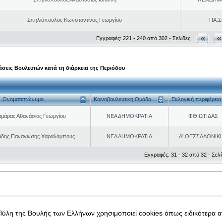
Σπηλιόπουλος Κωνσταντίνος Γεωργίου
ΠΑ.Σ
Εγγραφές: 221 - 240 από 302 - Σελίδες:
σεις Βουλευτών κατά τη διάρκεια της Περιόδου
Ονοματεπώνυμο
Κοινοβουλευτική Ομάδα
Εκλογική περιφέρεια
ιμάρας Αθανάσιος Γεωργίου
ΝΕΑ ΔΗΜΟΚΡΑΤΙΑ
ΦΘΙΩΤΙΔΑΣ
δης Παναγιώτης Χαραλάμπους
ΝΕΑ ΔΗΜΟΚΡΑΤΙΑ
Α' ΘΕΣΣΑΛΟΝΙΚ
Εγγραφές: 31 - 32 από 32 - Σελί
|
|
 δεδομένα
Ασφάλεια & Πρόσβαση
Πύλη της Βουλής των Ελλήνων χρησιμοποιεί cookies όπως ειδικότερα 