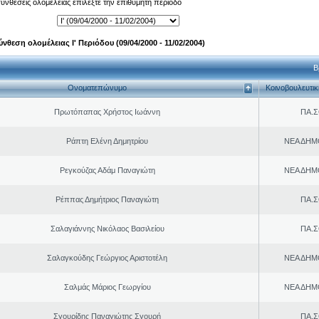
 συνθέσεις ολομέλειας επιλέξτε την επιθυμητή περίοδο
ύνθεση ολομέλειας Ι' Περιόδου (09/04/2000 - 11/02/2004)
Β
Ονοματεπώνυμο
Κοινοβουλευτι
Πρωτόπαπας Χρήστος Ιωάννη
ΠΑ.Σ
Ράπτη Ελένη Δημητρίου
ΝΕΑ ΔΗΜ
Ρεγκούζας Αδάμ Παναγιώτη
ΝΕΑ ΔΗΜ
Ρέππας Δημήτριος Παναγιώτη
ΠΑ.Σ
Σαλαγιάννης Νικόλαος Βασιλείου
ΠΑ.Σ
Σαλαγκούδης Γεώργιος Αριστοτέλη
ΝΕΑ ΔΗΜ
Σαλμάς Μάριος Γεωργίου
ΝΕΑ ΔΗΜ
Σγουρίδης Παναγιώτης Σγουρή
ΠΑ.Σ