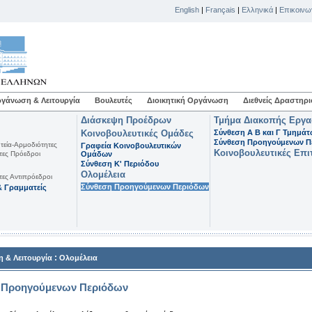
English
|
Français
|
Ελληνικά
|
Επικοινω
γάνωση & Λειτουργία
Βουλευτές
Διοικητική Οργάνωση
Διεθνείς Δραστηρι
Διάσκεψη Προέδρων
Τμήμα Διακοπής Εργ
Κοινοβουλευτικές Ομάδες
Σύνθεση Α Β και Γ Τμημά
Σύνθεση Προηγούμενων Π
τεία-Αρμοδιότητες
Γραφεία Κοινοβουλευτικών
Κοινοβουλευτικές Επι
τες Πρόεδροι
Ομάδων
Σύνθεση K' Περιόδου
Ολομέλεια
τες Αντιπρόεδροι
Σύνθεση Προηγούμενων Περιόδων
 Γραμματείς
:
 & Λειτουργία
Ολομέλεια
 Προηγούμενων Περιόδων