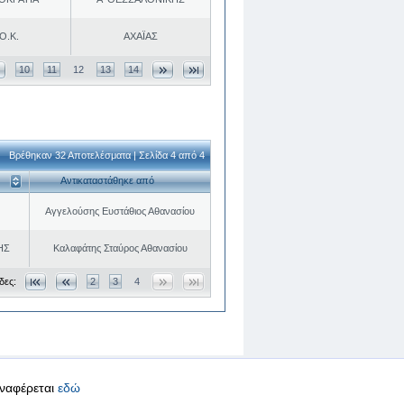
Ο.Κ.
ΑΧΑΪΑΣ
10
11
12
13
14
Βρέθηκαν 32 Αποτελέσματα | Σελίδα 4 από 4
Αντικαταστάθηκε από
Αγγελούσης Ευστάθιος Αθανασίου
ΗΣ
Καλαφάτης Σταύρος Αθανασίου
δες:
2
3
4
αναφέρεται
εδώ