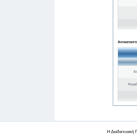
Αντικαταστά
Χε
Ψωμιά
WEB-Mail
WEB-Apps
|
|
|
Όροι χρήσης
Προσωπικά
Η Διαδικτυακή 