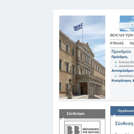
Η Βουλή
Ορ
Προεδρείο
Πρόεδρος
Εκλογή-Θη
Διατελέσαν
Αντιπρόεδροι
Διατελέσαν
Κοσμήτορες &
Οργάνωση
Σύνδεσμοι
Σύνθεση