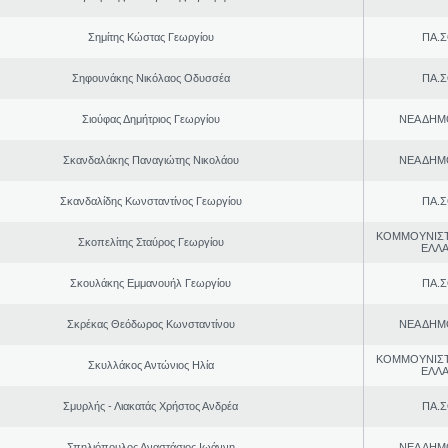
Σημίτης Κώστας Γεωργίου
ΠΑ.Σ
Σηφουνάκης Νικόλαος Οδυσσέα
ΠΑ.Σ
Σιούφας Δημήτριος Γεωργίου
ΝΕΑ ΔΗΜ
Σκανδαλάκης Παναγιώτης Νικολάου
ΝΕΑ ΔΗΜ
Σκανδαλίδης Κωνσταντίνος Γεωργίου
ΠΑ.Σ
ΚΟΜΜΟΥΝΙΣ
Σκοπελίτης Σταύρος Γεωργίου
ΕΛΛ
Σκουλάκης Εμμανουήλ Γεωργίου
ΠΑ.Σ
Σκρέκας Θεόδωρος Κωνσταντίνου
ΝΕΑ ΔΗΜ
ΚΟΜΜΟΥΝΙΣ
Σκυλλάκος Αντώνιος Ηλία
ΕΛΛ
Σμυρλής - Λιακατάς Χρήστος Ανδρέα
ΠΑ.Σ
Σπηλιόπουλος Αναστάσιος Ιωάννη
ΝΕΑ ΔΗΜ