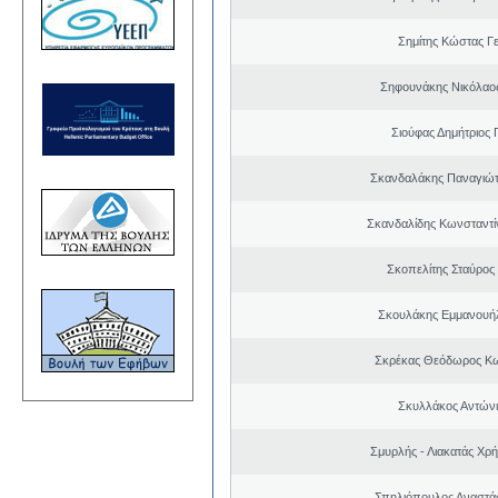
Σημίτης Κώστας Γ
Σηφουνάκης Νικόλαο
Σιούφας Δημήτριος 
Σκανδαλάκης Παναγιώτ
Σκανδαλίδης Κωνσταντί
Σκοπελίτης Σταύρος
Σκουλάκης Εμμανουή
Σκρέκας Θεόδωρος Κω
Σκυλλάκος Αντώνι
Σμυρλής - Λιακατάς Χρ
Σπηλιόπουλος Αναστά