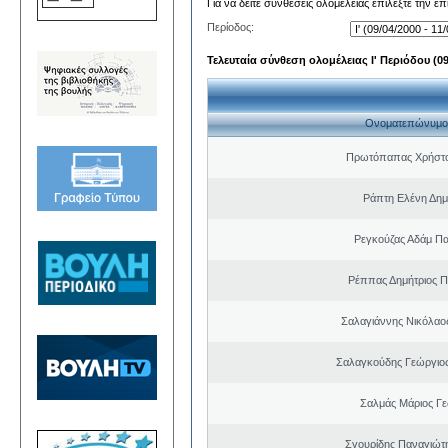
Για να δείτε συνθέσεις ολομέλειας επιλέξτε την ε
Περίοδος:
Τελευταία σύνθεση ολομέλειας Ι' Περιόδου (09/
Ονοματεπώνυμο
Πρωτόπαπας Χρήστο
Ράπτη Ελένη Δημ
Ρεγκούζας Αδάμ Π
Ρέππας Δημήτριος 
Σαλαγιάννης Νικόλαος
Σαλαγκούδης Γεώργιος
Σαλμάς Μάριος Γ
Σγουρίδης Παναγιώτ