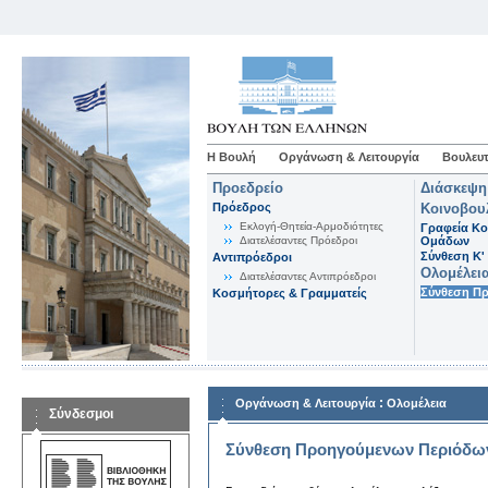
Η Βουλή
Οργάνωση & Λειτουργία
Βουλευτ
Προεδρείο
Διάσκεψη
Πρόεδρος
Κοινοβου
Εκλογή-Θητεία-Αρμοδιότητες
Γραφεία Κο
Διατελέσαντες Πρόεδροι
Ομάδων
Σύνθεση K'
Αντιπρόεδροι
Ολομέλει
Διατελέσαντες Αντιπρόεδροι
Σύνθεση Π
Κοσμήτορες & Γραμματείς
:
Οργάνωση & Λειτουργία
Ολομέλεια
Σύνδεσμοι
Σύνθεση Προηγούμενων Περιόδω