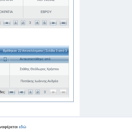
ΟΚΡΑΤΙΑ
ΕΒΡΟΥ
1
2
3
4
5
Βρέθηκαν 22 Αποτελέσματα | Σελίδα 3 από 3
Αντικαταστάθηκε από
Στάθης Θεόδωρος Χρήστου
Ποττάκης Ιωάννης Ανδρέα
δες:
1
2
3
αναφέρεται
εδώ