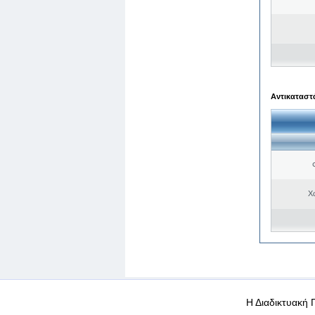
Αντικαταστά
Χ
WEB-Mail
WEB-Apps
|
|
|
Όροι χρήσης
Προσωπικά
Η Διαδικτυακή 