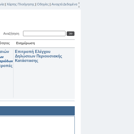
νία
|
Χάρτης Πλοήγησης
|
Οδηγίες
|
Ανοιχτά Δεδομένα
Αναζήτηση
ότητες
Ενημέρωση
ασιών
Επιτροπή Ελέγχου
Δηλώσεων Περιουσιακής
των
Κατάστασης
εριόδων
τροπές