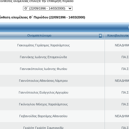
 συνθέσεις ολομέλειας επιλέξτε την επιθυμητή περίοδο
ύνθεση ολομέλειας Θ΄ Περιόδου (22/09/1996 - 14/03/2000)
Ονοματεπώνυμο
Κοινοβουλευτι
Γιακουμάτος Γεράσιμος Χαραλάμπους
ΝΕΑ ΔΗΜ
Γιαννάκης Ιωάννης Επαμεινώνδα
ΠΑ.Σ
Γιαννακόπουλος Ιωάννης Φωτίου
ΠΑ.Σ
Γιαννόπουλος Αθανάσιος Λάμπρου
ΝΕΑ ΔΗΜ
Γιαννόπουλος Ευάγγελος Αργυρίου
ΠΑ.Σ
Γικόνογλου Μόσχος Χαραλάμπους
ΠΑ.Σ
Γιοβανούδας Βαρσάμης Αθανασίου
ΝΕΑ ΔΗΜ
Γκαλήπ Γκαλήπ Σαμπαχεδίν
ΠΑ.Σ