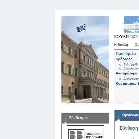
Η Βουλή
Ορ
Προεδρείο
Πρόεδρος
Εκλογή-Θη
Διατελέσαν
Αντιπρόεδροι
Διατελέσαν
Κοσμήτορες &
Οργάνωση
Σύνδεσμοι
Σύνθεση