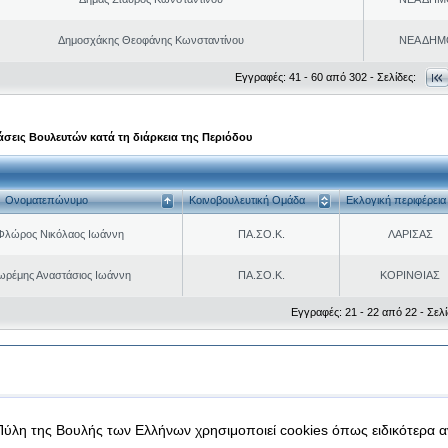
Δημοσχάκης Θεοφάνης Κωνσταντίνου
ΝΕΑ ΔΗΜ
Εγγραφές: 41 - 60 από 302 - Σελίδες:
σεις Βουλευτών κατά τη διάρκεια της Περιόδου
Ονοματεπώνυμο
Κοινοβουλευτική Ομάδα
Εκλογική περιφέρεια
Φλώρος Νικόλαος Ιωάννη
ΠΑ.ΣΟ.Κ.
ΛΑΡΙΣΑΣ
ωρέμης Αναστάσιος Ιωάννη
ΠΑ.ΣΟ.Κ.
ΚΟΡΙΝΘΙΑΣ
Εγγραφές: 21 - 22 από 22 - Σελί
|
|
 δεδομένα
Ασφάλεια & Πρόσβαση
Πύλη της Βουλής των Ελλήνων χρησιμοποιεί cookies όπως ειδικότερα 