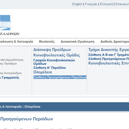
English
|
Français
|
Ελληνικά
|
Επικοινω
γάνωση & Λειτουργία
Βουλευτές
Διοικητική Οργάνωση
Διεθνείς Δραστηρι
Διάσκεψη Προέδρων
Τμήμα Διακοπής Εργ
Κοινοβουλευτικές Ομάδες
Σύνθεση Α Β και Γ Τμημά
Σύνθεση Προηγούμενων Π
τεία-Αρμοδιότητες
Γραφεία Κοινοβουλευτικών
Κοινοβουλευτικές Επι
τες Πρόεδροι
Ομάδων
Σύνθεση K' Περιόδου
Ολομέλεια
τες Αντιπρόεδροι
Σύνθεση Προηγούμενων Περιόδων
 Γραμματείς
:
 & Λειτουργία
Ολομέλεια
 Προηγούμενων Περιόδων