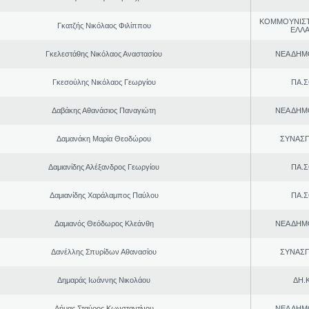
ΚΟΜΜΟΥΝΙΣ
Γκατζής Νικόλαος Φιλίππου
ΕΛΛ
Γκελεστάθης Νικόλαος Αναστασίου
ΝΕΑ ΔΗΜ
Γκεσούλης Νικόλαος Γεωργίου
ΠΑ.Σ
Δαβάκης Αθανάσιος Παναγιώτη
ΝΕΑ ΔΗΜ
Δαμανάκη Μαρία Θεοδώρου
ΣΥΝΑΣ
Δαμιανίδης Αλέξανδρος Γεωργίου
ΠΑ.Σ
Δαμιανίδης Χαράλαμπος Παύλου
ΠΑ.Σ
Δαμιανός Θεόδωρος Κλεάνθη
ΝΕΑ ΔΗΜ
Δανέλλης Σπυρίδων Αθανασίου
ΣΥΝΑΣ
Δημαράς Ιωάννης Νικολάου
ΔΗ.Κ
Δήμας Σταύρος Kωνσταντίνου
ΝΕΑ ΔΗΜ