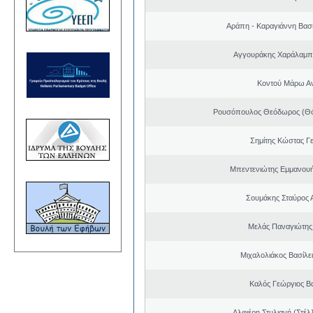
Αράπη - Καραγιάννη Βασι
Αγγουράκης Χαράλαμπ
Κοντού Μάρω Α
Ρουσόπουλος Θεόδωρος (Θό
Σημίτης Κώστας Γ
Μπεντενιώτης Εμμανου
Σουμάκης Σταύρος Α
Μελάς Παναγιώτης
Μιχαλολιάκος Βασίλε
Καλός Γεώργιος Βα
Αλφιέρη Στυλιανή (Στέλ