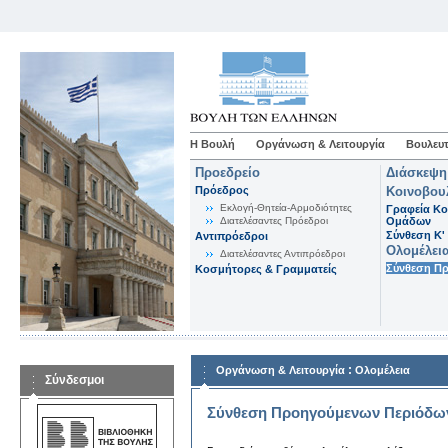
Η Βουλή
Οργάνωση & Λειτουργία
Βουλευτ
Προεδρείο
Διάσκεψη
Πρόεδρος
Κοινοβου
Εκλογή-Θητεία-Αρμοδιότητες
Γραφεία Κο
Διατελέσαντες Πρόεδροι
Ομάδων
Σύνθεση K'
Αντιπρόεδροι
Ολομέλει
Διατελέσαντες Αντιπρόεδροι
Σύνθεση Π
Κοσμήτορες & Γραμματείς
:
Οργάνωση & Λειτουργία
Ολομέλεια
Σύνδεσμοι
Σύνθεση Προηγούμενων Περιόδω