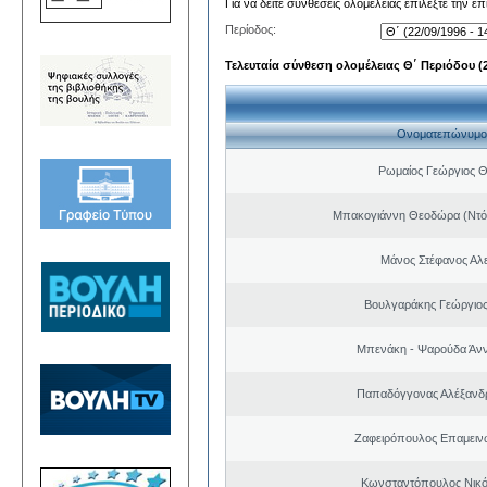
Για να δείτε συνθέσεις ολομέλειας επιλέξτε την ε
Περίοδος:
Τελευταία σύνθεση ολομέλειας Θ΄ Περιόδου (22
Ονοματεπώνυμο
Ρωμαίος Γεώργιος 
Μπακογιάννη Θεοδώρα (Ντό
Μάνος Στέφανος Αλ
Βουλγαράκης Γεώργιο
Μπενάκη - Ψαρούδα Άν
Παπαδόγγονας Αλέξανδρ
Ζαφειρόπουλος Επαμειν
Κωνσταντόπουλος Νικό