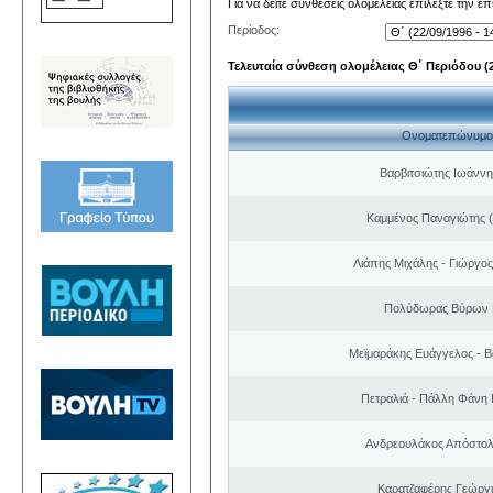
Για να δείτε συνθέσεις ολομέλειας επιλέξτε την ε
Περίοδος:
Τελευταία σύνθεση ολομέλειας Θ΄ Περιόδου (22
Ονοματεπώνυμο
Βαρβιτσιώτης Ιωάννη
Καμμένος Παναγιώτης (
Λιάπης Μιχάλης - Γιώργο
Πολύδωρας Βύρων 
Μεϊμαράκης Ευάγγελος - Β
Πετραλιά - Πάλλη Φάνη
Ανδρεουλάκος Απόστολ
Καρατζαφέρης Γεώργ