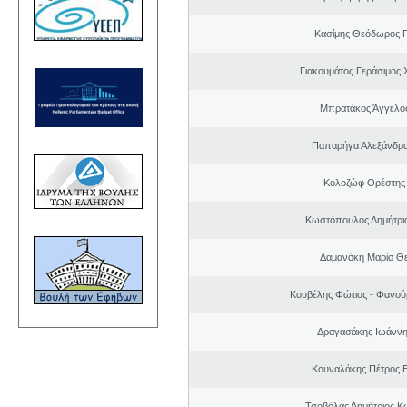
Κασίμης Θεόδωρος 
Γιακουμάτος Γεράσιμος
Μπρατάκος Άγγελο
Παπαρήγα Αλεξάνδρα
Κολοζώφ Ορέστης
Κωστόπουλος Δημήτριο
Δαμανάκη Μαρία Θ
Κουβέλης Φώτιος - Φανού
Δραγασάκης Ιωάννη
Κουναλάκης Πέτρος 
Τσοβόλας Δημήτριος Κ