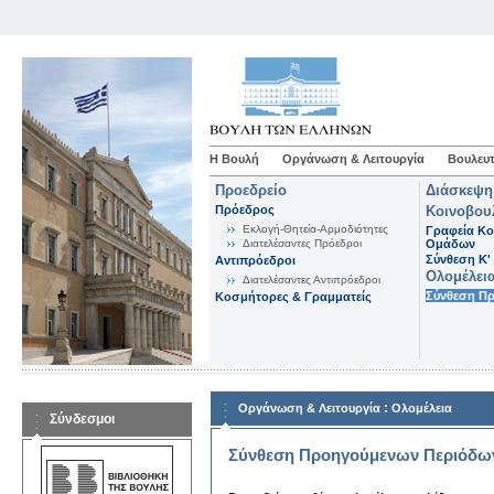
Η Βουλή
Οργάνωση & Λειτουργία
Βουλευτ
Προεδρείο
Διάσκεψη
Πρόεδρος
Κοινοβου
Εκλογή-Θητεία-Αρμοδιότητες
Γραφεία Κο
Διατελέσαντες Πρόεδροι
Ομάδων
Σύνθεση K'
Αντιπρόεδροι
Ολομέλει
Διατελέσαντες Αντιπρόεδροι
Σύνθεση Π
Κοσμήτορες & Γραμματείς
:
Οργάνωση & Λειτουργία
Ολομέλεια
Σύνδεσμοι
Σύνθεση Προηγούμενων Περιόδω