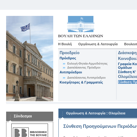
Η Βουλή
Οργάνωση & Λειτουργία
Βουλευτ
Προεδρείο
Διάσκεψη
Πρόεδρος
Κοινοβου
Εκλογή-Θητεία-Αρμοδιότητες
Γραφεία Κο
Διατελέσαντες Πρόεδροι
Ομάδων
Σύνθεση K'
Αντιπρόεδροι
Ολομέλει
Διατελέσαντες Αντιπρόεδροι
Σύνθεση Π
Κοσμήτορες & Γραμματείς
:
Οργάνωση & Λειτουργία
Ολομέλεια
Σύνδεσμοι
Σύνθεση Προηγούμενων Περιόδω