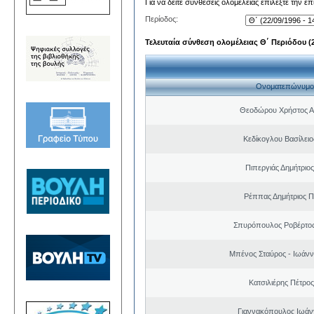
Για να δείτε συνθέσεις ολομέλειας επιλέξτε την ε
Περίοδος:
Τελευταία σύνθεση ολομέλειας Θ΄ Περιόδου (22
Ονοματεπώνυμο
Θεοδώρου Χρήστος Α
Κεδίκογλου Βασίλει
Πιπεργιάς Δημήτριο
Ρέππας Δημήτριος 
Σπυρόπουλος Ροβέρτο
Μπένος Σταύρος - Ιωάν
Κατσιλιέρης Πέτρο
Γιαννακόπουλος Ιωάν