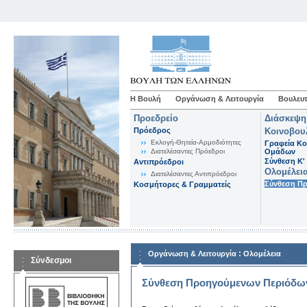
Η Βουλή
Οργάνωση & Λειτουργία
Βουλευτ
Προεδρείο
Διάσκεψη
Πρόεδρος
Κοινοβου
Εκλογή-Θητεία-Αρμοδιότητες
Γραφεία Κο
Διατελέσαντες Πρόεδροι
Ομάδων
Σύνθεση K'
Αντιπρόεδροι
Ολομέλει
Διατελέσαντες Αντιπρόεδροι
Σύνθεση Π
Κοσμήτορες & Γραμματείς
:
Οργάνωση & Λειτουργία
Ολομέλεια
Σύνδεσμοι
Σύνθεση Προηγούμενων Περιόδω