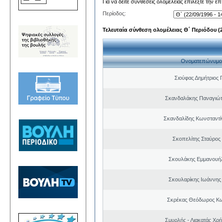
Για να δείτε συνθέσεις ολομέλειας επιλέξτε την ε
Περίοδος:
Τελευταία σύνθεση ολομέλειας Θ΄ Περιόδου (22
Ονοματεπώνυμο
Σιούφας Δημήτριος 
Σκανδαλάκης Παναγιώτ
Σκανδαλίδης Κωνσταντί
Σκοπελίτης Σταύρος
Σκουλάκης Εμμανουή
Σκουλαρίκης Ιωάννης
Σκρέκας Θεόδωρος Κω
Σμυρλής - Λιακατάς Χρ