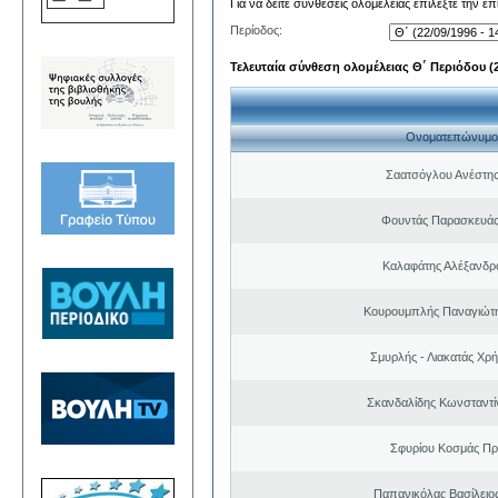
Για να δείτε συνθέσεις ολομέλειας επιλέξτε την ε
Περίοδος:
Τελευταία σύνθεση ολομέλειας Θ΄ Περιόδου (22
Ονοματεπώνυμο
Σαατσόγλου Ανέστη
Φουντάς Παρασκευάς
Καλαφάτης Αλέξανδρ
Κουρουμπλής Παναγιώτη
Σμυρλής - Λιακατάς Χρ
Σκανδαλίδης Κωνσταντί
Σφυρίου Κοσμάς Π
Παπανικόλας Βασίλειο