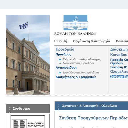
Η Βουλή
Οργάνωση & Λειτουργία
Βουλευτ
Προεδρείο
Διάσκεψη
Πρόεδρος
Κοινοβου
Εκλογή-Θητεία-Αρμοδιότητες
Γραφεία Κο
Διατελέσαντες Πρόεδροι
Ομάδων
Σύνθεση K'
Αντιπρόεδροι
Ολομέλει
Διατελέσαντες Αντιπρόεδροι
Σύνθεση Π
Κοσμήτορες & Γραμματείς
:
Οργάνωση & Λειτουργία
Ολομέλεια
Σύνδεσμοι
Σύνθεση Προηγούμενων Περιόδω