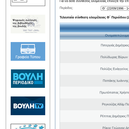
Για να δείτε συνθέσεις ολομέλειας επιλέξτε την ε
Περίοδος:
Τελευταία σύνθεση ολομέλειας Θ΄ Περιόδου (22
Ονοματεπώνυμο
Πιπεργιάς Δημήτριο
Πολύδωρας Βύρων 
Πολύζος Ευάγγελος
Ποττάκης Ιωάννης
Πρωτόπαπας Χρήστο
Ρεγκούζας Αδάμ Π
Ρέππας Δημήτριος 
Ρόκος Γεώργιος Δη