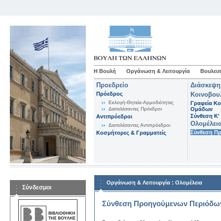
Η Βουλή
Οργάνωση & Λειτουργία
Βουλευτ
Προεδρείο
Διάσκεψη
Πρόεδρος
Κοινοβου
Εκλογή-Θητεία-Αρμοδιότητες
Γραφεία Κο
Διατελέσαντες Πρόεδροι
Ομάδων
Σύνθεση K'
Αντιπρόεδροι
Ολομέλει
Διατελέσαντες Αντιπρόεδροι
Σύνθεση Π
Κοσμήτορες & Γραμματείς
:
Οργάνωση & Λειτουργία
Ολομέλεια
Σύνδεσμοι
Σύνθεση Προηγούμενων Περιόδω