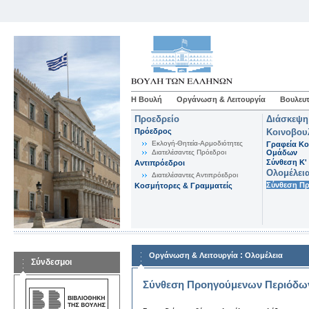
Η Βουλή
Οργάνωση & Λειτουργία
Βουλευτ
Προεδρείο
Διάσκεψη
Πρόεδρος
Κοινοβου
Εκλογή-Θητεία-Αρμοδιότητες
Γραφεία Κο
Διατελέσαντες Πρόεδροι
Ομάδων
Σύνθεση K'
Αντιπρόεδροι
Ολομέλει
Διατελέσαντες Αντιπρόεδροι
Σύνθεση Π
Κοσμήτορες & Γραμματείς
:
Οργάνωση & Λειτουργία
Ολομέλεια
Σύνδεσμοι
Σύνθεση Προηγούμενων Περιόδω