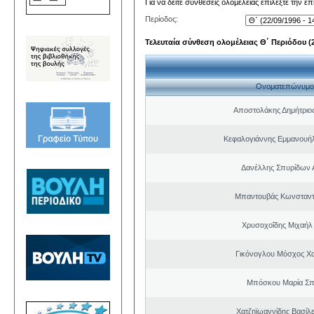
Για να δείτε συνθέσεις ολομέλειας επιλέξτε την ε
Περίοδος:
Τελευταία σύνθεση ολομέλειας Θ΄ Περιόδου (22
Ονοματεπώνυμο
Αποστολάκης Δημήτριο
Κεφαλογιάννης Εμμανουή
Δανέλλης Σπυρίδων 
Μπαντουβάς Κωνσταντ
Χρυσοχοΐδης Μιχαήλ 
Γικόνογλου Μόσχος Χ
Μπόσκου Μαρία Σπ
Χατζηϊωαννίδης Βασίλε