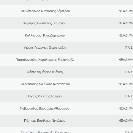
Γιαννόπουλος Αθανάσιος Λάμπρου
ΝΕΑ ΔΗΜ
Χειμάρας Αθανάσιος Γεωργίου
ΝΕΑ ΔΗΜ
Καλλιώρας Ηλίας Δημητρίου
ΝΕΑ ΔΗΜ
Λιάνης Γεώργιος Θεμιστοκλή
ΠΑ.Σ
Παπαθανασίου Χαράλαμπος Εμμανουήλ
ΝΕΑ ΔΗΜ
Θάνος Δημήτριος Ιωάννη
ΠΑ.Σ
Γκελεστάθης Νικόλαος Αναστασίου
ΝΕΑ ΔΗΜ
Πάχτας Χρήστος Αστερίου
ΠΑ.Σ
Γιοβανούδας Βαρσάμης Αθανασίου
ΝΕΑ ΔΗΜ
Πάππας Βασίλειος Νικολάου
ΝΕΑ ΔΗΜ
Σκουλάκης Εμμανουήλ Γεωργίου
ΠΑ.Σ