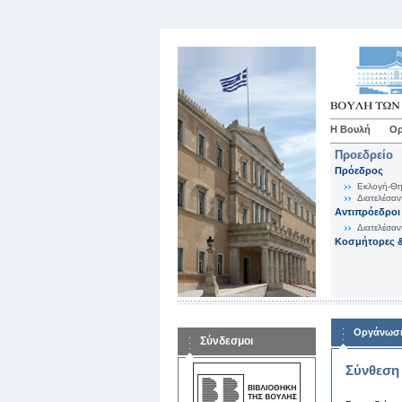
Η Βουλή
Ορ
Προεδρείο
Πρόεδρος
Εκλογή-Θη
Διατελέσαν
Αντιπρόεδροι
Διατελέσαν
Κοσμήτορες &
Οργάνωση
Σύνδεσμοι
Σύνθεση