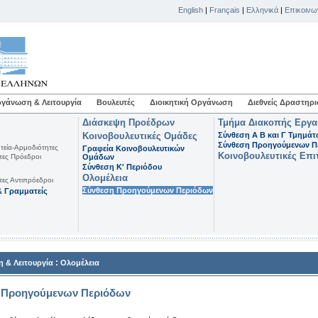
English
|
Français
|
Ελληνικά
|
Επικοινω
γάνωση & Λειτουργία
Βουλευτές
Διοικητική Οργάνωση
Διεθνείς Δραστηρι
Διάσκεψη Προέδρων
Τμήμα Διακοπής Εργ
Κοινοβουλευτικές Ομάδες
Σύνθεση Α Β και Γ Τμημά
Σύνθεση Προηγούμενων Π
τεία-Αρμοδιότητες
Γραφεία Κοινοβουλευτικών
Κοινοβουλευτικές Επι
τες Πρόεδροι
Ομάδων
Σύνθεση K' Περιόδου
Ολομέλεια
τες Αντιπρόεδροι
Σύνθεση Προηγούμενων Περιόδων
 Γραμματείς
:
 & Λειτουργία
Ολομέλεια
 Προηγούμενων Περιόδων