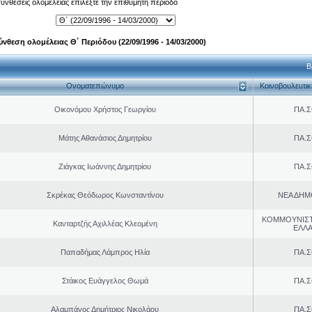
 συνθέσεις ολομέλειας επιλέξτε την επιθυμητή περίοδο
ύνθεση ολομέλειας Θ΄ Περιόδου (22/09/1996 - 14/03/2000)
Β
Ονοματεπώνυμο
Κοινοβουλευτι
Οικονόμου Χρήστος Γεωργίου
ΠΑ.Σ
Μάτης Αθανάσιος Δημητρίου
ΠΑ.Σ
Ζιάγκας Ιωάννης Δημητρίου
ΠΑ.Σ
Σκρέκας Θεόδωρος Κωνσταντίνου
ΝΕΑ ΔΗΜ
ΚΟΜΜΟΥΝΙΣ
Κανταρτζής Αχιλλέας Κλεομένη
ΕΛΛ
Παπαδήμας Λάμπρος Ηλία
ΠΑ.Σ
Στάικος Ευάγγελος Θωμά
ΠΑ.Σ
Αλαμπάνος Δημήτριος Νικολάου
ΠΑ.Σ