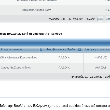
Βαλυράκης Ιωσήφ Ιωαν.
ΠΑ.Σ
Εγγραφές: 241 - 260 από 302 - Σελίδες:
σεις Βουλευτών κατά τη διάρκεια της Περιόδου
Ονοματεπώνυμο
Κοινοβουλευτική Ομάδα
Εκλογική περιφέρεια
ιάδης Αθανάσιος Κωνσταντίνου
ΠΑ.ΣΟ.Κ.
ΗΜΑΘΙΑΣ
Φλώρος Νικόλαος Ιωάννη
ΠΑ.ΣΟ.Κ.
ΛΑΡΙΣΑΣ
Εγγραφές: 21 - 22 από 22 - Σελί
|
|
 δεδομένα
Ασφάλεια & Πρόσβαση
Πύλη της Βουλής των Ελλήνων χρησιμοποιεί cookies όπως ειδικότερα 