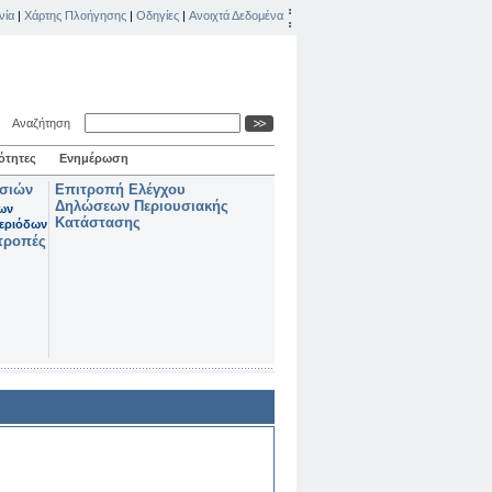
νία
|
Χάρτης Πλοήγησης
|
Οδηγίες
|
Ανοιχτά Δεδομένα
Αναζήτηση
ότητες
Ενημέρωση
ασιών
Επιτροπή Ελέγχου
Δηλώσεων Περιουσιακής
των
Κατάστασης
εριόδων
τροπές