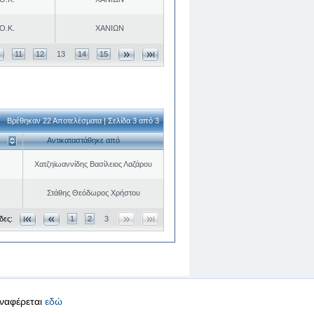
Ο.Κ.
ΧΑΝΙΩΝ
11
12
13
14
15
Βρέθηκαν 22 Αποτελέσματα | Σελίδα 3 από 3
Αντικαταστάθηκε από
Χατζηϊωαννίδης Βασίλειος Λαζάρου
Στάθης Θεόδωρος Χρήστου
δες:
1
2
3
αναφέρεται
εδώ