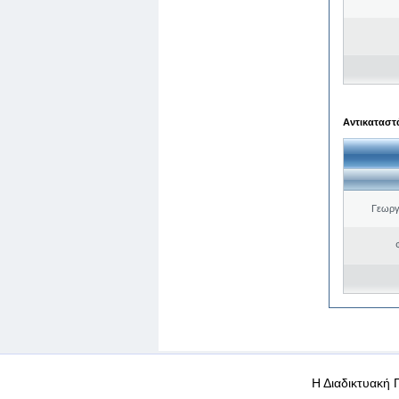
Αντικαταστά
Γεωργ
WEB-Mail
WEB-Apps
|
|
|
Όροι χρήσης
Προσωπικά
Η Διαδικτυακή 