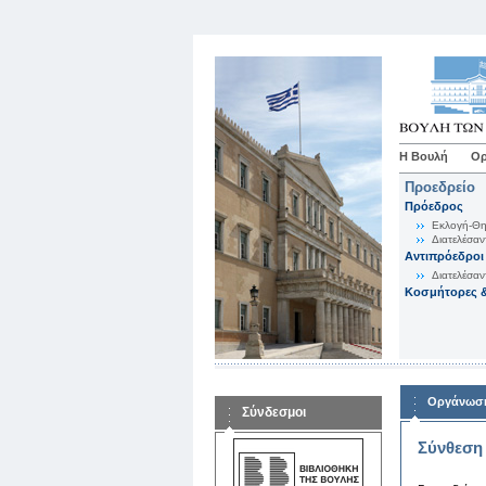
Η Βουλή
Ορ
Προεδρείο
Πρόεδρος
Εκλογή-Θη
Διατελέσαν
Αντιπρόεδροι
Διατελέσαν
Κοσμήτορες &
Οργάνωση
Σύνδεσμοι
Σύνθεση