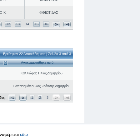
Ο.Κ.
ΦΘΙΩΤΙΔΑΣ
12
13
14
15
16
Βρέθηκαν 22 Αποτελέσματα | Σελίδα 3 από 3
Αντικαταστάθηκε από
Καλλιώρας Ηλίας Δημητρίου
Παπαδημόπουλος Ιωάννης Δημητρίου
δες:
1
2
3
αναφέρεται
εδώ