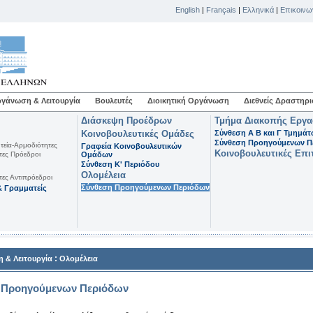
English
|
Français
|
Ελληνικά
|
Επικοινω
γάνωση & Λειτουργία
Βουλευτές
Διοικητική Οργάνωση
Διεθνείς Δραστηρι
Διάσκεψη Προέδρων
Τμήμα Διακοπής Εργ
Κοινοβουλευτικές Ομάδες
Σύνθεση Α Β και Γ Τμημά
Σύνθεση Προηγούμενων Π
τεία-Αρμοδιότητες
Γραφεία Κοινοβουλευτικών
Κοινοβουλευτικές Επι
τες Πρόεδροι
Ομάδων
Σύνθεση K' Περιόδου
Ολομέλεια
τες Αντιπρόεδροι
Σύνθεση Προηγούμενων Περιόδων
 Γραμματείς
:
 & Λειτουργία
Ολομέλεια
 Προηγούμενων Περιόδων