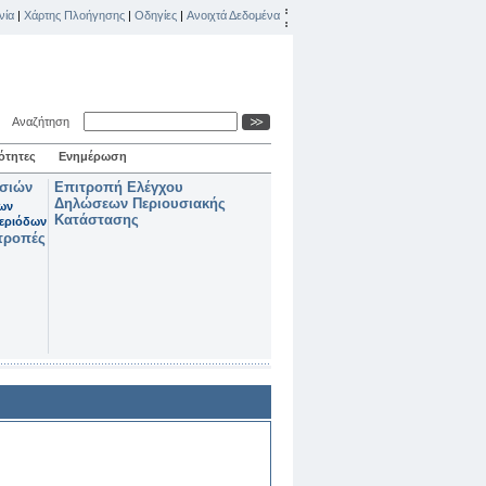
νία
|
Χάρτης Πλοήγησης
|
Οδηγίες
|
Ανοιχτά Δεδομένα
Αναζήτηση
ότητες
Ενημέρωση
ασιών
Επιτροπή Ελέγχου
Δηλώσεων Περιουσιακής
των
Κατάστασης
εριόδων
τροπές