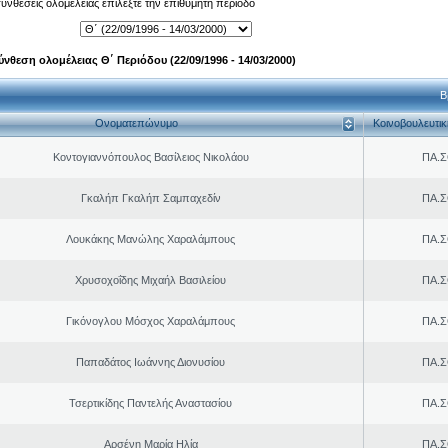
 συνθέσεις ολομέλειας επιλέξτε την επιθυμητή περίοδο
ύνθεση ολομέλειας Θ΄ Περιόδου (22/09/1996 - 14/03/2000)
Β
Ονοματεπώνυμο
Κοινοβουλευτι
Κοντογιαννόπουλος Βασίλειος Νικολάου
ΠΑ.Σ
Γκαλήπ Γκαλήπ Σαμπαχεδίν
ΠΑ.Σ
Λουκάκης Μανώλης Χαραλάμπους
ΠΑ.Σ
Χρυσοχοΐδης Μιχαήλ Βασιλείου
ΠΑ.Σ
Γικόνογλου Μόσχος Χαραλάμπους
ΠΑ.Σ
Παπαδάτος Ιωάννης Διονυσίου
ΠΑ.Σ
Τσερτικίδης Παντελής Αναστασίου
ΠΑ.Σ
Αρσένη Μαρία Ηλία
ΠΑ.Σ