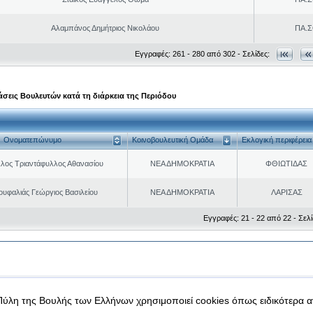
Αλαμπάνος Δημήτριος Νικολάου
ΠΑ.Σ
Εγγραφές: 261 - 280 από 302 - Σελίδες:
σεις Βουλευτών κατά τη διάρκεια της Περιόδου
Ονοματεπώνυμο
Κοινοβουλευτική Ομάδα
Εκλογική περιφέρεια
λος Τριαντάφυλλος Αθανασίου
ΝΕΑ ΔΗΜΟΚΡΑΤΙΑ
ΦΘΙΩΤΙΔΑΣ
ουφαλιάς Γεώργιος Βασιλείου
ΝΕΑ ΔΗΜΟΚΡΑΤΙΑ
ΛΑΡΙΣΑΣ
Εγγραφές: 21 - 22 από 22 - Σελί
|
|
 δεδομένα
Ασφάλεια & Πρόσβαση
Πύλη της Βουλής των Ελλήνων χρησιμοποιεί cookies όπως ειδικότερα 