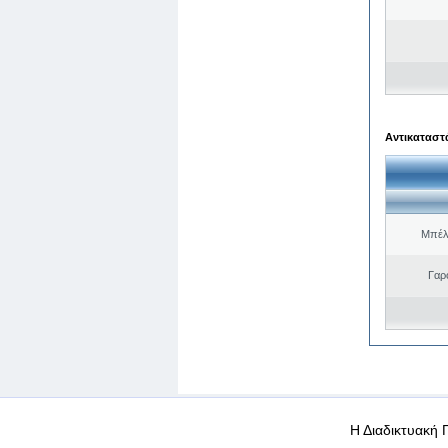
Αντικαταστά
Μπέλ
Γαρ
WEB-Mail
WEB-Apps
|
|
|
Όροι χρήσης
Προσωπικά
Η Διαδικτυακή 