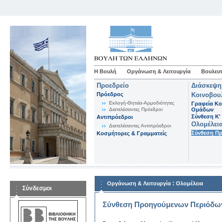
Η Βουλή
Οργάνωση & Λειτουργία
Βουλευτ
Προεδρείο
Διάσκεψη
Πρόεδρος
Κοινοβου
Εκλογή-Θητεία-Αρμοδιότητες
Γραφεία Κο
Διατελέσαντες Πρόεδροι
Ομάδων
Σύνθεση K'
Αντιπρόεδροι
Ολομέλει
Διατελέσαντες Αντιπρόεδροι
Σύνθεση Π
Κοσμήτορες & Γραμματείς
:
Οργάνωση & Λειτουργία
Ολομέλεια
Σύνδεσμοι
Σύνθεση Προηγούμενων Περιόδω