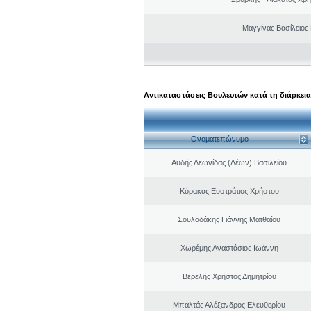
Μαγγίνας Βασίλειος
Αντικαταστάσεις Βουλευτών κατά τη διάρκεια
Ονοματεπώνυμο
Αυδής Λεωνίδας (Λέων) Βασιλείου
Κόρακας Ευστράτιος Χρήστου
Σουλαδάκης Γιάννης Ματθαίου
Χωρέμης Αναστάσιος Ιωάννη
Βερελής Χρήστος Δημητρίου
Μπαλτάς Αλέξανδρος Ελευθερίου