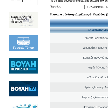
Για να δείτε συνθέσεις ολομέλειας επιλέξτε την ε
Περίοδος:
Τελευταία σύνθεση ολομέλειας Θ΄ Περιόδου (22
Ονοματεπώνυμο
Νιώτης Γρηγόριος Δ
Διαμαντίδης Ιωάννης
Κρητικός Παναγιώτης
Καψής Γιάννης Π
Λάλος Κανέλλος 
Αράπης Ιωάννης Αν
Νεράντζης Αναστάσιος
Πάγκαλος Θεόδωρος