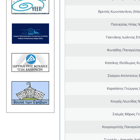
Βρεττός Κωνσταντίνος (Ντί
Παπαηλίας Ηλίας Ν
Γιαννάκης Ιωάννης Ε
Φωτιάδης Παναγιώτη
Κατσίκης Θεόδωρος Κ
Σταύρου Απόστολος 
Καρατάσος Γεώργιος
Κουρής Λεωνίδας 
Σαλμάς Μάριος Γ
Κουρουμπλής Παναγιώτη
Σμυρλής - Λιακατάς Χρ