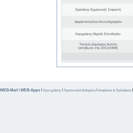
Στρατάκης Εμμανουήλ Σοφοκλή
Διαμαντοπούλου Άννα Δημητρίου
Καρχιμάκης Μιχαήλ Ελευθερίου
Τσετινές Δημήτριος Ανέστη
(απεβίωσε στις 20/12/1999)
WEB-Mail
WEB-Apps
|
|
|
|
Όροι χρήσης
Προσωπικά δεδομένα
Ασφάλεια & Πρόσβαση