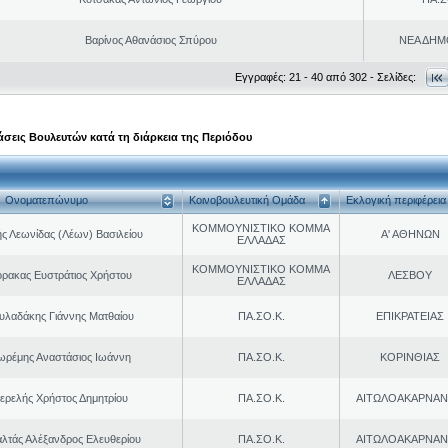
Βαρίνος Αθανάσιος Σπύρου
ΝΕΑ ΔΗΜ
Εγγραφές: 21 - 40 από 302 - Σελίδες:
σεις Βουλευτών κατά τη διάρκεια της Περιόδου
Ονοματεπώνυμο
Κοινοβουλευτική Ομάδα
Εκλογική περιφέρεια
ΚΟΜΜΟΥΝΙΣΤΙΚΟ ΚΟΜΜΑ
ς Λεωνίδας (Λέων) Βασιλείου
Α' ΑΘΗΝΩΝ
ΕΛΛΑΔΑΣ
ΚΟΜΜΟΥΝΙΣΤΙΚΟ ΚΟΜΜΑ
ρακας Ευστράτιος Χρήστου
ΛΕΣΒΟΥ
ΕΛΛΑΔΑΣ
υλαδάκης Γιάννης Ματθαίου
ΠΑ.ΣΟ.Κ.
ΕΠΙΚΡΑΤΕΙΑΣ
ωρέμης Αναστάσιος Ιωάννη
ΠΑ.ΣΟ.Κ.
ΚΟΡΙΝΘΙΑΣ
ερελής Χρήστος Δημητρίου
ΠΑ.ΣΟ.Κ.
ΑΙΤΩΛΟΑΚΑΡΝΑΝ
λτάς Αλέξανδρος Ελευθερίου
ΠΑ.ΣΟ.Κ.
ΑΙΤΩΛΟΑΚΑΡΝΑΝ