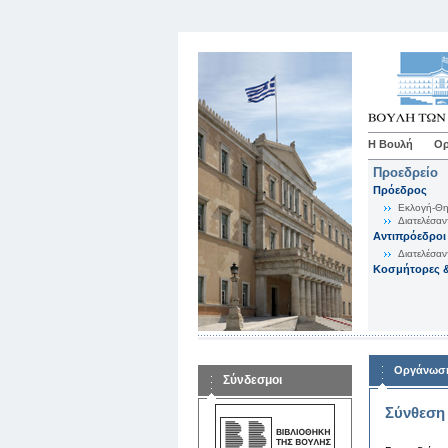
Η Βουλή
Ορ
Προεδρείο
Πρόεδρος
Εκλογή-Θη
Διατελέσαν
Αντιπρόεδροι
Διατελέσαν
Κοσμήτορες &
Οργάνωση
Σύνδεσμοι
Σύνθεση