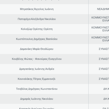
Μπρατάκος Άγγελος Ιωάννη
ΝΕΑ ΔΗΜ
ΚΟΜΜΟΥΝΙΣ
Παπαρήγα Αλεξάνδρα Νικολάου
ΕΛΛ
ΚΟΜΜΟΥΝΙΣ
Κολοζώφ Ορέστης Ορέστη
ΕΛΛ
ΚΟΜΜΟΥΝΙΣ
Κωστόπουλος Δημήτριος Βασιλείου
ΕΛΛ
Δαμανάκη Μαρία Θεοδώρου
ΣΥΝΑΣ
Κουβέλης Φώτιος - Φανούριος Ευαγγέλου
ΣΥΝΑΣ
Δραγασάκης Ιωάννης Ανδρέα
ΣΥΝΑΣ
Κουναλάκης Πέτρος Εμμανουήλ
ΣΥΝΑΣ
Τσοβόλας Δημήτριος Κωνσταντίνου
ΔΗ.Κ
Δημαράς Ιωάννης Νικολάου
ΔΗ.Κ
Κοτσακάς Αντώνιος Γεωργίου
ΠΑ.Σ