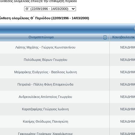
 συνθέσεις ολομέλειας επιλέξτε την επιθυμητή περίοδο
ύνθεση ολομέλειας Θ΄ Περιόδου (22/09/1996 - 14/03/2000)
Ονοματεπώνυμο
Κοινοβουλευτι
Λιάπης Μιχάλης - Γιώργος Κωνσταντίνου
ΝΕΑ ΔΗΜ
Πολύδωρας Βύρων Γεωργίου
ΝΕΑ ΔΗΜ
Μεϊμαράκης Ευάγγελος - Βασίλειος Ιωάννη
ΝΕΑ ΔΗΜ
Πετραλιά - Πάλλη Φάνη Επαμεινώνδα
ΝΕΑ ΔΗΜ
Ανδρεουλάκος Απόστολος Γεωργίου
ΝΕΑ ΔΗΜ
Καρατζαφέρης Γεώργιος Ιωάννη
ΝΕΑ ΔΗΜ
Κασίμης Θεόδωρος Παναγιώτη
ΝΕΑ ΔΗΜ
Γιακουμάτος Γεράσιμος Χαραλάμπους
ΝΕΑ ΔΗΜ