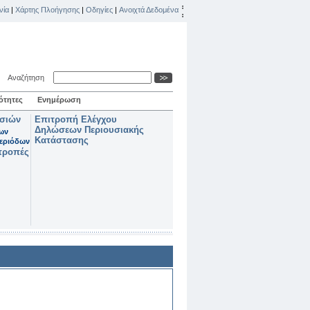
νία
|
Χάρτης Πλοήγησης
|
Οδηγίες
|
Ανοιχτά Δεδομένα
Αναζήτηση
ότητες
Ενημέρωση
ασιών
Επιτροπή Ελέγχου
Δηλώσεων Περιουσιακής
των
Κατάστασης
εριόδων
τροπές