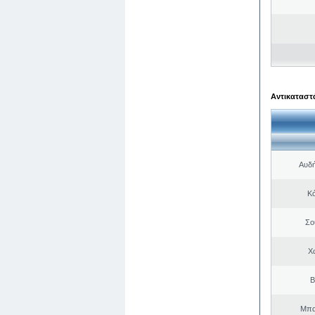
Αντικαταστά
Αυδή
Κό
Σο
Χ
Β
Μπα