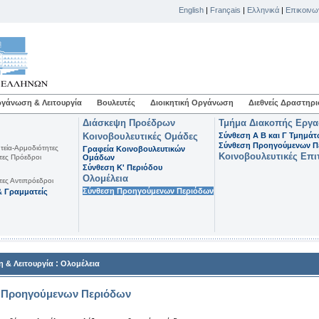
English
|
Français
|
Ελληνικά
|
Επικοινω
γάνωση & Λειτουργία
Βουλευτές
Διοικητική Οργάνωση
Διεθνείς Δραστηρι
Διάσκεψη Προέδρων
Τμήμα Διακοπής Εργ
Κοινοβουλευτικές Ομάδες
Σύνθεση Α Β και Γ Τμημά
Σύνθεση Προηγούμενων Π
τεία-Αρμοδιότητες
Γραφεία Κοινοβουλευτικών
Κοινοβουλευτικές Επι
τες Πρόεδροι
Ομάδων
Σύνθεση K' Περιόδου
Ολομέλεια
τες Αντιπρόεδροι
Σύνθεση Προηγούμενων Περιόδων
 Γραμματείς
:
 & Λειτουργία
Ολομέλεια
 Προηγούμενων Περιόδων