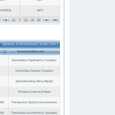
ΟΚΡΑΤΙΑ
ΧΙΟΥ
1
2
3
4
5
Βρέθηκαν 22 Αποτελέσματα | Σελίδα 2 από 3
Αντικαταστάθηκε από
Αγγουράκης Χαράλαμπος Γεωργίου
Σκοπελίτης Σταύρος Γεωργίου
Χριστοδουλάκης Νίκος Μιχαήλ
Ποττάκης Ιωάννης Ανδρέα
ΙΑΣ
Ροκόφυλλος Χρήστος Κωνσταντίνου
ΙΑΣ
Παπαλέξης Κωνσταντίνος Γρηγορίου