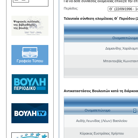
Για να δείτε συνθέσεις ολομέλειας επιλέξτε την ε
Περίοδος:
Τελευταία σύνθεση ολομέλειας Θ΄ Περιόδου (22
Ονοματεπώνυμο
Δαμιανίδης Χαράλαμ
Μπαντουβάς Κωνσταντ
Αντικαταστάσεις Βουλευτών κατά τη διάρκεια
Ονοματεπώνυμο
Αυδής Λεωνίδας (Λέων) Βασιλείου
Κόρακας Ευστράτιος Χρήστου