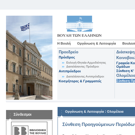
Η Βουλή
Οργάνωση & Λειτουργία
Βουλευτ
Προεδρείο
Διάσκεψη
Πρόεδρος
Κοινοβου
Εκλογή-Θητεία-Αρμοδιότητες
Γραφεία Κο
Διατελέσαντες Πρόεδροι
Ομάδων
Σύνθεση K'
Αντιπρόεδροι
Ολομέλει
Διατελέσαντες Αντιπρόεδροι
Σύνθεση Π
Κοσμήτορες & Γραμματείς
:
Οργάνωση & Λειτουργία
Ολομέλεια
Σύνδεσμοι
Σύνθεση Προηγούμενων Περιόδω