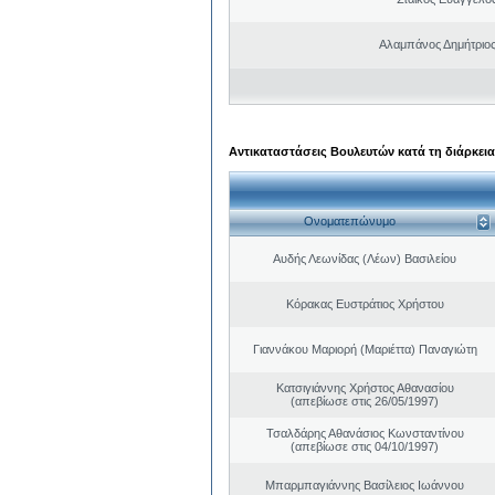
Αλαμπάνος Δημήτριο
Αντικαταστάσεις Βουλευτών κατά τη διάρκεια
Ονοματεπώνυμο
Αυδής Λεωνίδας (Λέων) Βασιλείου
Κόρακας Ευστράτιος Χρήστου
Γιαννάκου Μαριορή (Μαριέττα) Παναγιώτη
Κατσιγιάννης Χρήστος Αθανασίου
(απεβίωσε στις 26/05/1997)
Τσαλδάρης Αθανάσιος Κωνσταντίνου
(απεβίωσε στις 04/10/1997)
Μπαρμπαγιάννης Βασίλειος Ιωάννου