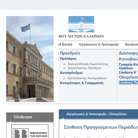
Η Βουλή
Οργάνωση & Λειτουργία
Βουλευτ
Προεδρείο
Διάσκεψη
Πρόεδρος
Κοινοβου
Εκλογή-Θητεία-Αρμοδιότητες
Γραφεία Κο
Διατελέσαντες Πρόεδροι
Ομάδων
Σύνθεση K'
Αντιπρόεδροι
Ολομέλει
Διατελέσαντες Αντιπρόεδροι
Σύνθεση Π
Κοσμήτορες & Γραμματείς
:
Οργάνωση & Λειτουργία
Ολομέλεια
Σύνδεσμοι
Σύνθεση Προηγούμενων Περιόδω