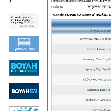
Για να δείτε συνθέσεις ολομέλειας επιλέξτε την ε
Περίοδος:
Τελευταία σύνθεση ολομέλειας Θ΄ Περιόδου (22
Ονοματεπώνυμο
Κοντογιαννόπουλος Βασίλ
Γκαλήπ Γκαλήπ Σα
Λουκάκης Μανώλης Χ
Χρυσοχοΐδης Μιχαήλ 
Γικόνογλου Μόσχος Χ
Παπαδάτος Ιωάννης 
Τσερτικίδης Παντελής
Αρσένη Μαρία 