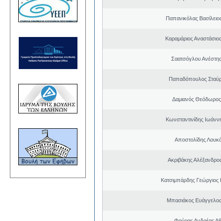
Παπανικόλας Βασίλειο
Καραμάριος Αναστάσιο
Σαατσόγλου Ανέστη
Παπαδόπουλος Σταύρ
Δαμιανός Θεόδωρος
Κωνσταντινίδης Ιωάνν
Αποστολίδης Λουκ
Ακριβάκης Αλέξανδρος
Κατσιμπάρδης Γεώργιος
Μπασιάκος Ευάγγελος
Φούρας Ανδρέας Α