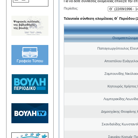
Για να δείτε συνθέσεις ολομέλειας επιλέξτε την ε
Περίοδος:
Τελευταία σύνθεση ολομέλειας Θ΄ Περιόδου (22
Ονοματεπώνυμο
Παπαγεωργόπουλος Ελευθ
Αποστόλου Ευάγγελος
Ζαμπουνίδης Νικόλαος
Κηπουρός Χρήστος 
Λυμπερακίδης Λεωνίδα
Δημοσχάκης Θεοφάνης 
Σκανδαλίδης Κωνσταντί
Σφυρίου Κοσμάς Π